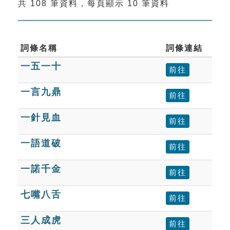
共 108 筆資料，每頁顯示 10 筆資料
索引選單
知識索引
單字索引
詞條名稱
詞條連結
一五一十
生命大百科索引
前往
一言九鼎
前往
遊戲專區
一針見血
前往
教學應用
一語道破
前往
貓頭鷹博士
一諾千金
前往
七嘴八舌
前往
三人成虎
前往