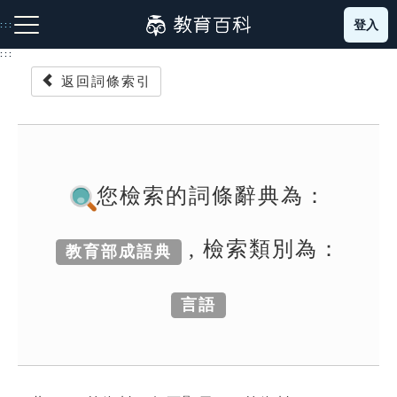
跳
登入
:::
到
主
:::
要
返回詞條索引
內
容
注音索引圖示
筆畫索引圖示
部首索引表圖示
您檢索的詞條辭典為：
, 檢索類別為：
教育部成語典
網站導覽
言語
生字詞彙表
成語故事