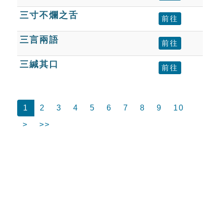
三寸不爛之舌
前往
三言兩語
前往
三緘其口
前往
1
2
3
4
5
6
7
8
9
10
>
>>