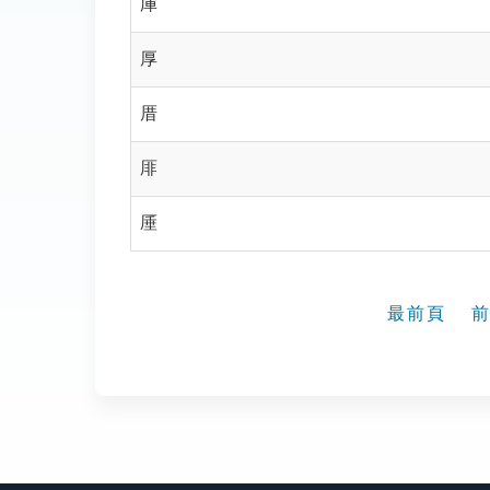
厙
厚
厝
厞
厜
最前頁