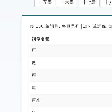
十五畫
十六畫
十七畫
十
共 150 筆詞條, 每頁呈列
筆
詞條,
詞條名稱
厔
厖
厗
厘
厘米