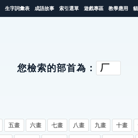
生字詞彙表
成語故事
索引選單
遊戲專區
教學應用
貓
厂
您檢索的部首為：
五畫
六畫
七畫
八畫
九畫
十畫