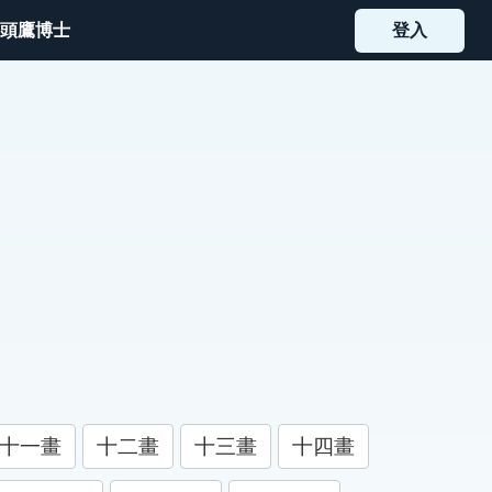
頭鷹博士
登入
十一畫
十二畫
十三畫
十四畫