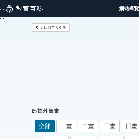
跳
網站導覽
:::
到
主
:::
要
返回部首索引表
內
容
部首外筆畫
全部
一畫
二畫
三畫
四畫