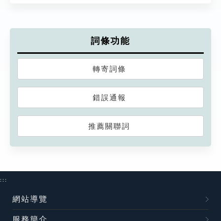
詞條功能
轉寄詞條
錯誤通報
推薦關聯詞
:::
網站導覽
服務簡介