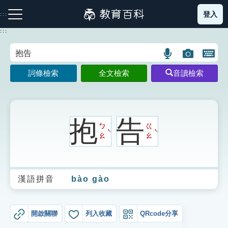
跳
登入
:::
到
主
:::
要
內
語
圖
開
容
注音索引圖示
筆畫索引圖示
部首索引表圖示
言
片
啟
詞條檢索
全文檢索
音讀檢索
搜
搜
鍵
尋
尋
盤
圖
圖
圖
示
示
示
抱
告
ㄅ
ㄍ
ˋ
ˋ
ㄠ
ㄠ
網站導覽
漢語拼音
bào gào
生字詞彙表
成語故事
開啟關聯
列入收藏
QRcode分享