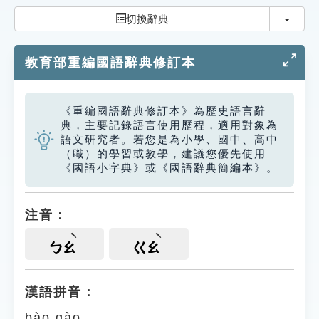
索引選單
切換
切換辭典
知識索引
教育部重編國語辭典修訂本
單字索引
生命大百科索引
《重編國語辭典修訂本》為歷史語言辭
典，主要記錄語言使用歷程，適用對象為
遊戲專區
語文研究者。若您是為小學、國中、高中
（職）的學習或教學，建議您優先使用
《國語小字典》或《國語辭典簡編本》。
教學應用
貓頭鷹博士
注音：
ㄅㄠ
ㄍㄠ
漢語拼音：
bào gào