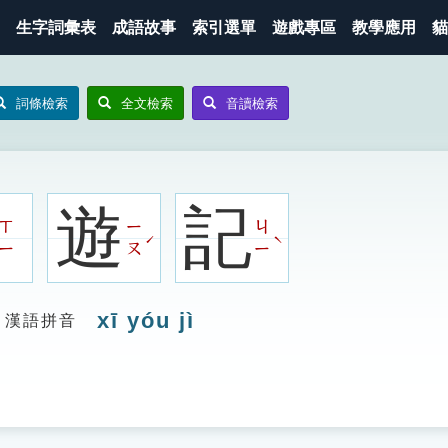
生字詞彙表
成語故事
索引選單
遊戲專區
教學應用
貓
詞條檢索
全文檢索
音讀檢索
遊
記
ㄒ
ㄧ
ㄐ
ˊ
ˋ
ㄧ
ㄡ
ㄧ
xī yóu jì
漢語拼音