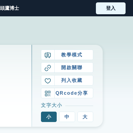
頭鷹博士
登入
教學模式
開啟關聯
列入收藏
QRcode分享
文字大小
小
中
大