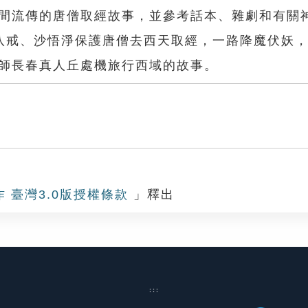
民間流傳的唐僧取經故事，並參考話本、雜劇和有關
八戒、沙悟淨保護唐僧去西天取經，一路降魔伏妖
其師長春真人丘處機旅行西域的故事。
作 臺灣3.0版授權條款
」釋出
:::