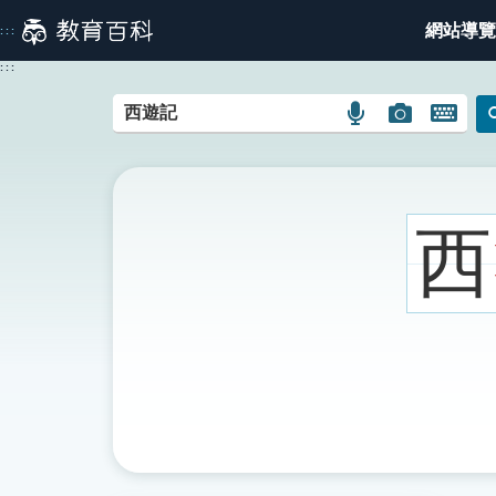
跳
網站導覽
:::
到
主
:::
要
內
語
圖
開
容
言
片
啟
搜
搜
鍵
尋
尋
盤
圖
圖
圖
西
示
示
示