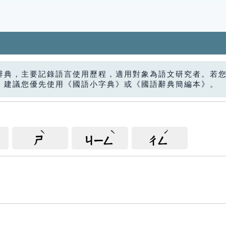
辭典，主要記錄語言使用歷程，適用對象為語文研究者。若
，建議您優先使用《國語小字典》或《國語辭典簡編本》。
ㄕ
ㄐㄧㄥ
ㄔㄥ