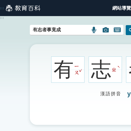
跳
網站導覽
:::
到
主
:::
要
內
語
圖
開
容
言
片
啟
搜
搜
鍵
尋
尋
盤
圖
圖
圖
有
志
示
示
示
ㄧ
ˋ
ㄓ
ˇ
ㄡ
y
漢語拼音