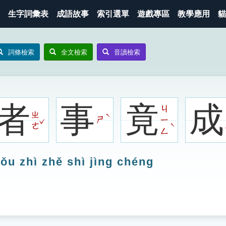
生字詞彙表
成語故事
索引選單
遊戲專區
教學應用
貓
詞條檢索
全文檢索
音讀檢索
者
事
竟
成
ㄐ
ㄓ
ˋ
ㄕ
ㄧ
ˇ
ˋ
ㄜ
ㄥ
ǒu zhì zhě shì jìng chéng