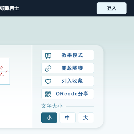
頭鷹博士
登入
教學模式
開啟關聯
ㄔ
ˊ
ㄥ
列入收藏
QRcode分享
文字大小
小
中
大