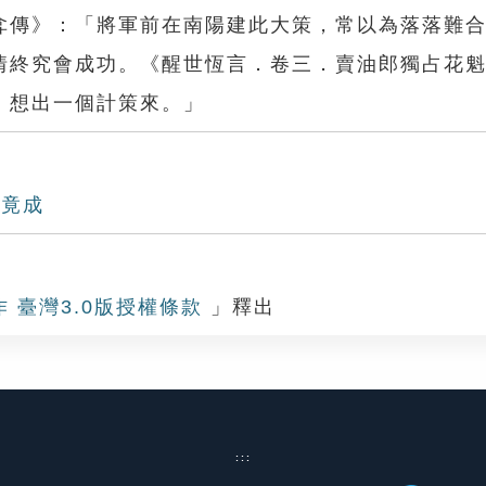
弇傳》：「將軍前在南陽建此大策，常以為落落難
情終究會成功。《醒世恆言．卷三．賣油郎獨占花
，想出一個計策來。」
事竟成
作 臺灣3.0版授權條款
」釋出
:::