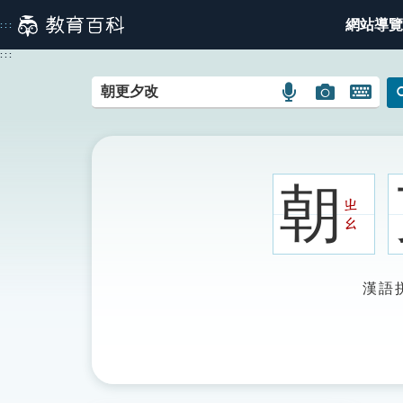
跳
網站導覽
:::
到
主
:::
要
內
語
圖
開
容
言
片
啟
搜
搜
鍵
尋
尋
盤
圖
圖
圖
朝
示
示
示
ㄓ
ㄠ
漢語