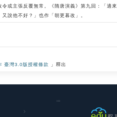
政令或主張反覆無常。《隋唐演義》第九回：「適
，又說他不好？」也作「朝更暮改」。
改
作 臺灣3.0版授權條款
」釋出
:::