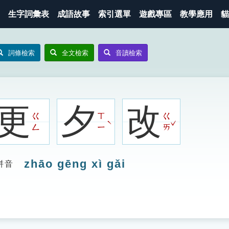
生字詞彙表
成語故事
索引選單
遊戲專區
教學應用
貓
詞條檢索
全文檢索
音讀檢索
更
夕
改
ㄍ
ㄒ
ㄍ
ˇ
ˋ
ㄥ
ㄧ
ㄞ
zhāo gēng xì gǎi
拼音