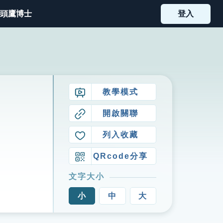
頭鷹博士
登入
教學模式
開啟關聯
列入收藏
QRcode分享
文字大小
小
中
大