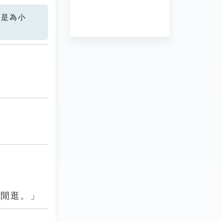
您是為小
道閒逛。」