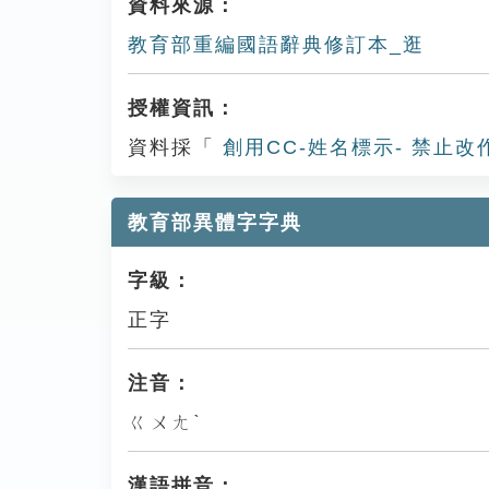
資料來源：
教育部重編國語辭典修訂本_逛
授權資訊：
資料採「
創用CC-姓名標示- 禁止改
教育部異體字字典
字級：
正字
注音：
ㄍㄨㄤˋ
漢語拼音：