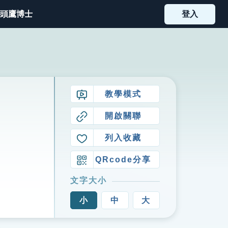
頭鷹博士
登入
教學模式
開啟關聯
列入收藏
QRcode分享
文字大小
小
中
大