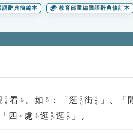
國語辭典簡編本
教育部重編國語辭典修訂本
觀
看
。
如
：「
逛
街
」、「
ㄍㄨㄤˋ
ㄍㄨㄢ
ㄐㄧㄝ
ㄎㄢˋ
ㄖㄨˊ
「
四
處
逛
逛
」。
ㄍㄨㄤˋ
ㄍㄨㄤˋ
ㄔㄨˋ
ㄙˋ