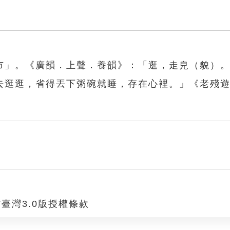
市」。《廣韻．上聲．養韻》：「逛，走皃（貌）
去逛逛，省得丟下粥碗就睡，存在心裡。」《老殘
臺灣3.0版授權條款