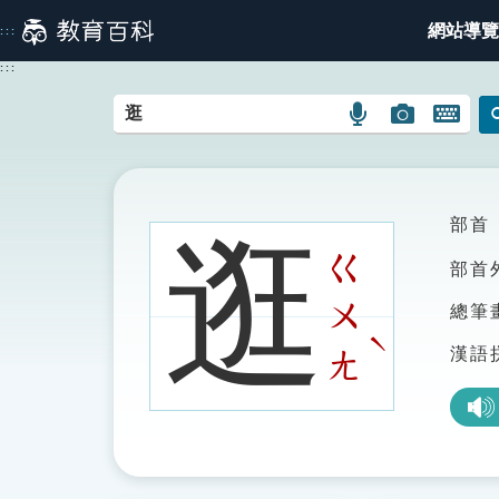
跳
網站導覽
:::
到
主
:::
要
內
語
圖
開
容
言
片
啟
搜
搜
鍵
尋
尋
盤
圖
圖
圖
部首
逛
示
示
示
ㄍ
部首
ㄨ
總筆
ˋ
漢語
ㄤ