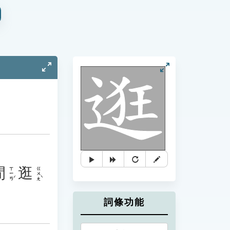
閒
逛
ㄒㄧㄢˊ
ㄍㄨㄤˋ
詞條功能