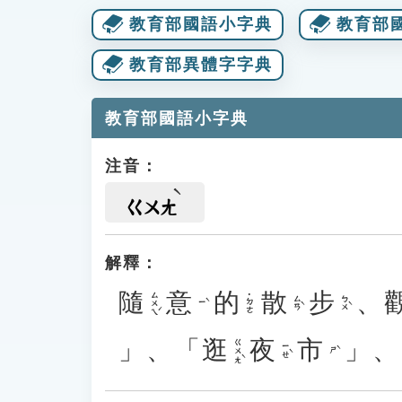
教育部國語小字典
教育部
教育部異體字字典
教育部國語小字典
注音：
ㄍㄨㄤ
解釋：
隨
意
的
散
步
、
ㄙㄨㄟˊ
˙ㄉㄜ
ㄙㄢˋ
ㄅㄨˋ
ㄧˋ
」、「
逛
夜
市
」、
ㄍㄨㄤˋ
ㄧㄝˋ
ㄕˋ