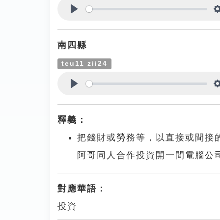
Play
南四縣
teu11 zii24
Play
釋義：
把錢財或勞務等，以直接或間接
阿哥同人合作投資開一間電腦公
對應華語：
投資