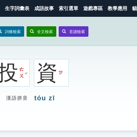
生字詞彙表
成語故事
索引選單
遊戲專區
教學應用
貓
詞條檢索
全文檢索
音讀檢索
投
資
ㄊ
ㄗ
ˊ
ㄡ
tóu zī
漢語拼音