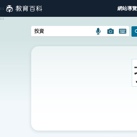
跳
網站導覽
:::
到
主
:::
要
內
語
圖
開
容
言
片
啟
搜
搜
鍵
尋
尋
盤
圖
圖
圖
示
示
示