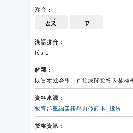
注音：
ㄊㄡ
ㄗ
漢語拼音：
tóu zī
解釋：
以資本或勞務，直接或間接投入某種
資料來源：
教育部重編國語辭典修訂本_投資
授權資訊：