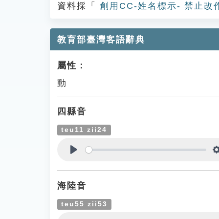
資料採「
創用CC-姓名標示- 禁止改
教育部臺灣客語辭典
屬性：
動
四縣音
teu11 zii24
Play
海陸音
teu55 zii53