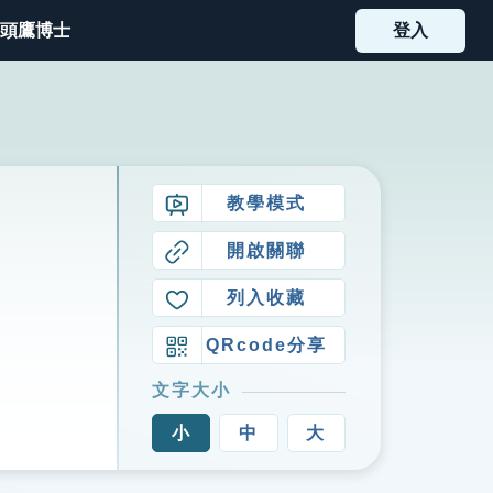
頭鷹博士
登入
教學模式
開啟關聯
列入收藏
QRcode分享
文字大小
小
中
大