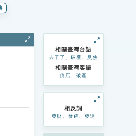
典
相關臺灣台語
去了了
、
破產
、
臭焦
相關臺灣客語
倒店
、
破產
相反詞
發財
、
發跡
、
發達