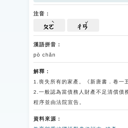
注音：
ㄆㄛ
ㄔㄢ
漢語拼音：
pò chǎn
解釋：
1.喪失所有的家產。《新唐書．卷
2.一般認為當債務人財產不足清償
程序並由法院宣告。
資料來源：