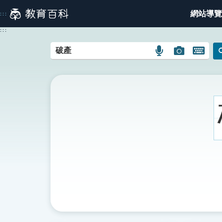
跳
網站導覽
:::
到
主
:::
要
內
語
圖
開
容
言
片
啟
搜
搜
鍵
尋
尋
盤
圖
圖
圖
示
示
示