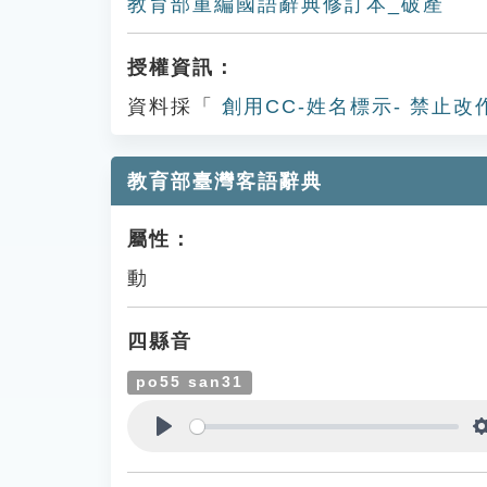
教育部重編國語辭典修訂本_破產
授權資訊：
資料採「
創用CC-姓名標示- 禁止改
教育部臺灣客語辭典
屬性：
動
四縣音
po55 san31
Play