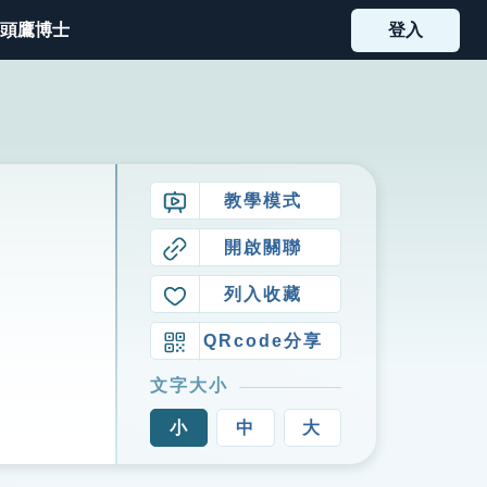
頭鷹博士
登入
教學模式
開啟關聯
列入收藏
QRcode分享
文字大小
小
中
大