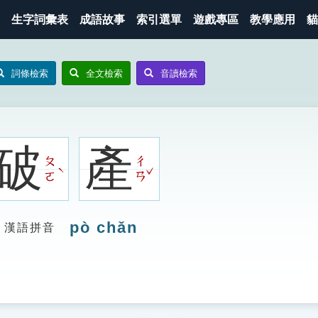
生字詞彙表
成語故事
索引選單
遊戲專區
教學應用
貓
詞條檢索
全文檢索
音讀檢索
破
產
ㄆ
ㄔ
ˇ
ˋ
ㄛ
ㄢ
pò chǎn
漢語拼音