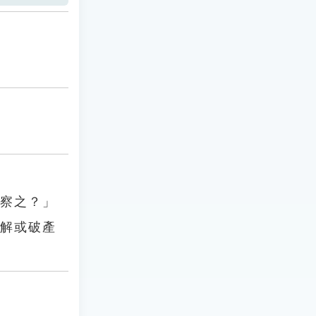
盍察之？」
和解或破產