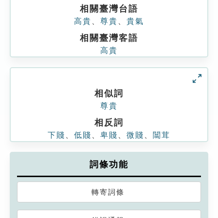
相關臺灣台語
高貴
、
尊貴
、
貴氣
相關臺灣客語
高貴
相似詞
尊貴
相反詞
下賤
、
低賤
、
卑賤
、
微賤
、
闒茸
詞條功能
轉寄詞條