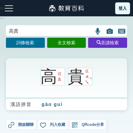
跳
登入
:::
到
主
:::
要
內
語
圖
開
容
注音索引圖示
筆畫索引圖示
部首索引表圖示
言
片
啟
詞條檢索
全文檢索
音讀檢索
搜
搜
鍵
尋
尋
盤
圖
圖
圖
示
示
示
高
貴
ㄍ
ㄍ
ㄨ
ˋ
ㄠ
ㄟ
網站導覽
漢語拼音
gāo guì
生字詞彙表
成語故事
開啟關聯
列入收藏
QRcode分享