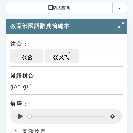
索引選單
切換
切換辭典
知識索引
教育部國語辭典簡編本
單字索引
生命大百科索引
注音：
遊戲專區
ㄍㄠ
ㄍㄨㄟ
教學應用
漢語拼音：
gāo guì
貓頭鷹博士
解釋：
Play
Settings
高雅尊貴。