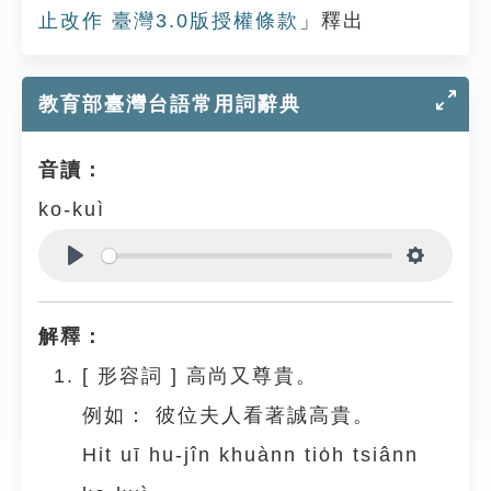
止改作 臺灣3.0版授權條款
」釋出
教育部臺灣台語常用詞辭典
音讀：
ko-kuì
Play
Settings
解釋：
[
形容詞
]
高尚又尊貴。
例如：
彼位夫人看著誠高貴。
Hit uī hu-jîn khuànn tio̍h tsiânn