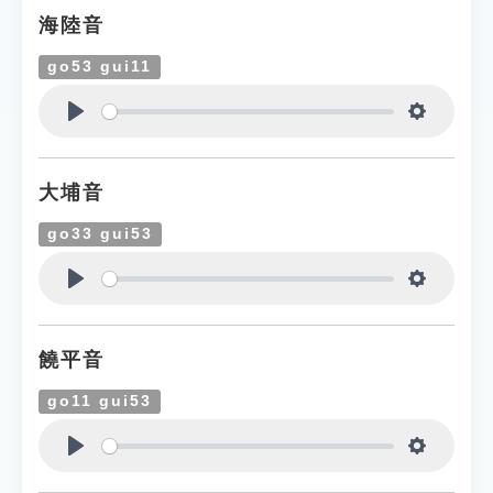
海陸音
go53 gui11
Play
Settings
大埔音
go33 gui53
Play
Settings
饒平音
go11 gui53
Play
Settings