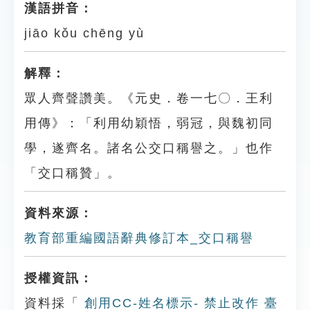
漢語拼音：
jiāo kǒu chēng yù
解釋：
眾人齊聲讚美。《元史．卷一七〇．王利
用傳》：「利用幼穎悟，弱冠，與魏初同
學，遂齊名。諸名公交口稱譽之。」也作
「交口稱贊」。
資料來源：
教育部重編國語辭典修訂本_交口稱譽
授權資訊：
資料採「
創用CC-姓名標示- 禁止改作 臺