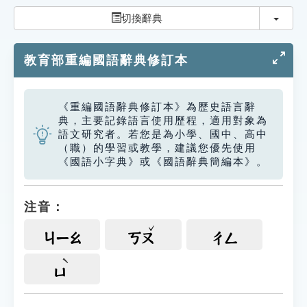
索引選單
切換
切換辭典
知識索引
教育部重編國語辭典修訂本
單字索引
生命大百科索引
《重編國語辭典修訂本》為歷史語言辭
典，主要記錄語言使用歷程，適用對象為
遊戲專區
語文研究者。若您是為小學、國中、高中
（職）的學習或教學，建議您優先使用
《國語小字典》或《國語辭典簡編本》。
教學應用
貓頭鷹博士
注音：
ㄐㄧㄠ
ㄎㄡ
ㄔㄥ
ㄩ