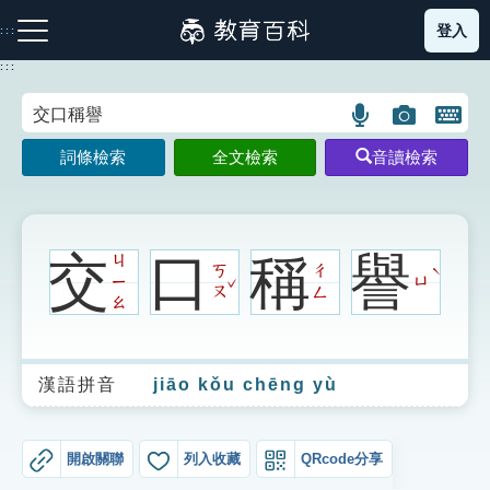
跳
登入
:::
到
主
:::
要
內
語
圖
開
容
注音索引圖示
筆畫索引圖示
部首索引表圖示
言
片
啟
詞條檢索
全文檢索
音讀檢索
搜
搜
鍵
尋
尋
盤
圖
圖
圖
示
示
示
交
口
稱
譽
ㄐ
ㄎ
ㄔ
ˋ
ˇ
ㄧ
ㄩ
ㄡ
ㄥ
ㄠ
網站導覽
漢語拼音
jiāo kǒu chēng yù
生字詞彙表
成語故事
開啟關聯
列入收藏
QRcode分享