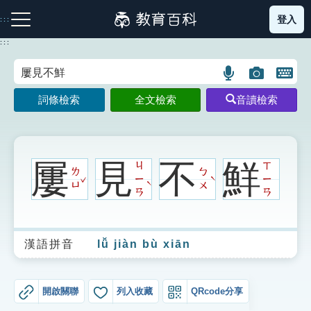
跳
登入
:::
到
主
:::
要
內
語
圖
開
容
注音索引圖示
筆畫索引圖示
部首索引表圖示
言
片
啟
詞條檢索
全文檢索
音讀檢索
搜
搜
鍵
尋
尋
盤
圖
圖
圖
示
示
示
屢
見
不
鮮
ㄐ
ㄒ
ㄌ
ㄅ
ˇ
ㄧ
ㄧ
ˋ
ˋ
ㄩ
ㄨ
ㄢ
ㄢ
網站導覽
漢語拼音
lǚ jiàn bù xiān
生字詞彙表
成語故事
開啟關聯
列入收藏
QRcode分享