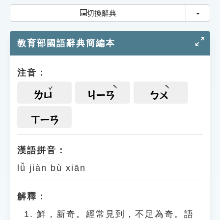
索引選單
切換
切換辭典
知識索引
教育部國語辭典簡編本
單字索引
生命大百科索引
注音：
遊戲專區
ㄌㄩ
ㄐㄧㄢ
ㄅㄨ
教學應用
ㄒㄧㄢ
貓頭鷹博士
漢語拼音：
lǚ jiàn bù xiān
解釋：
鮮，新奇。經常見到，不足為奇。語