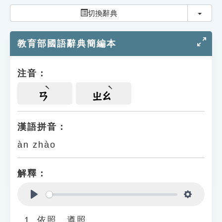
索引選單
切換
切換辭典
知識索引
教育部國語辭典簡編本
單字索引
生命大百科索引
注音：
遊戲專區
ㄢ
ㄓㄠ
教學應用
漢語拼音：
àn zhào
貓頭鷹博士
解釋：
Play
Settings
依照、遵照。