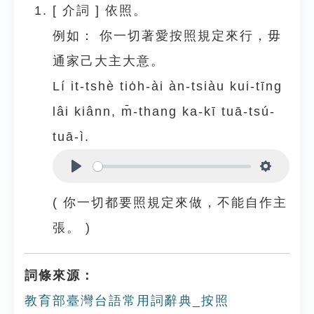
[
介詞
]
依照。
例如：
你一切著愛按照規定來行，毋
通家己大主大意。
Lí it-tshè tio̍h-ài àn-tsiàu kui-tīng
lâi kiânn, m̄-thang ka-kī tuā-tsú-
tuā-ì.
Play
Settings
( 你一切都要照規定來做，不能自作主
張。 )
詞條來源：
教育部臺灣台語常用詞辭典_按照