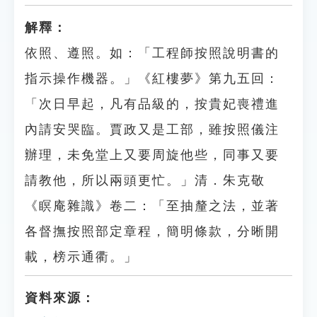
解釋：
依照、遵照。如：「工程師按照說明書的
指示操作機器。」《紅樓夢》第九五回：
「次日早起，凡有品級的，按貴妃喪禮進
內請安哭臨。賈政又是工部，雖按照儀注
辦理，未免堂上又要周旋他些，同事又要
請教他，所以兩頭更忙。」清．朱克敬
《瞑庵雜識》卷二：「至抽釐之法，並著
各督撫按照部定章程，簡明條款，分晰開
載，榜示通衢。」
資料來源：