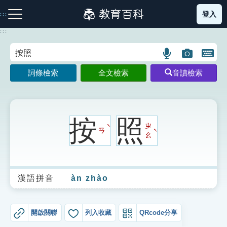
跳
登入
:::
到
主
:::
要
內
語
圖
開
容
注音索引圖示
筆畫索引圖示
部首索引表圖示
言
片
啟
詞條檢索
全文檢索
音讀檢索
搜
搜
鍵
尋
尋
盤
圖
圖
圖
示
示
示
按
照
ㄓ
ˋ
ㄢ
ˋ
ㄠ
網站導覽
漢語拼音
àn zhào
生字詞彙表
成語故事
開啟關聯
列入收藏
QRcode分享