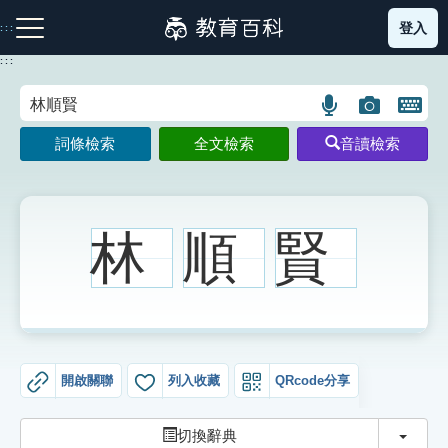
跳
登入
:::
到
主
:::
要
內
語
圖
開
容
注音索引圖示
筆畫索引圖示
部首索引表圖示
言
片
啟
詞條檢索
全文檢索
音讀檢索
搜
搜
鍵
尋
尋
盤
圖
圖
圖
示
示
示
林
順
賢
網站導覽
生字詞彙表
開啟關聯
列入收藏
QRcode分享
成語故事
切換
切換辭典