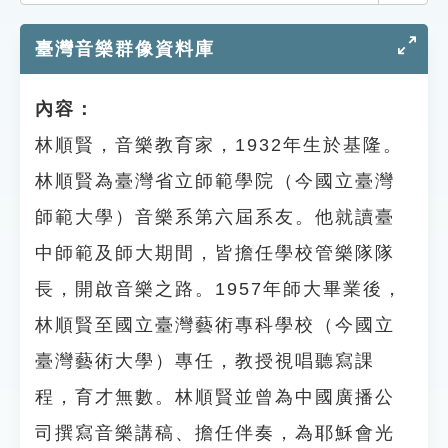
索引選單
臺灣音樂群像資料庫
知識索引
單字索引
內容：
生命大百科索引
林順賢，音樂教育家，1932年生於基隆。
林順賢為臺灣省立師範學院（今國立臺灣
遊戲專區
師範大學）音樂系第六屆系友。他就讀臺
教學應用
中師範及師大期間，皆擔任學校管樂隊隊
長，開啟音樂之路。1957年師大畢業後，
貓頭鷹博士
林順賢至國立臺灣藝術專科學校（今國立
臺灣藝術大學）專任，教授視唱聽寫課
程，育才無數。林順賢並曾為中國廣播公
司撰寫音樂講稿、擔任伴奏，為耶穌會光