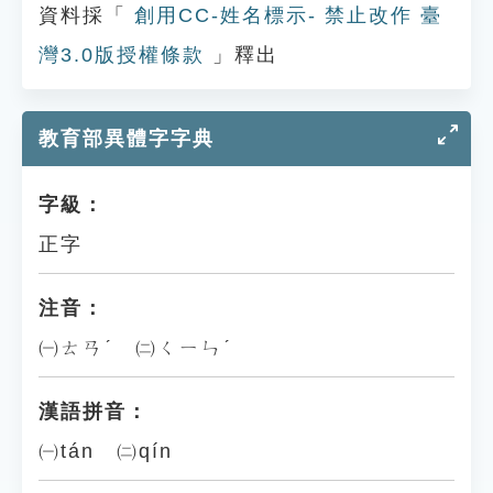
資料採「
創用CC-姓名標示- 禁止改作 臺
灣3.0版授權條款
」釋出
教育部異體字字典
字級：
正字
注音：
㈠ㄊㄢˊ ㈡ㄑㄧㄣˊ
漢語拼音：
㈠tán ㈡qín