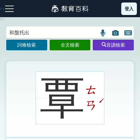
跳
登入
:::
到
主
:::
要
內
語
圖
開
容
注音索引圖示
筆畫索引圖示
部首索引表圖示
言
片
啟
詞條檢索
全文檢索
音讀檢索
搜
搜
鍵
尋
尋
盤
圖
圖
圖
示
示
示
覃
ㄊ
網站導覽
ˊ
ㄢ
生字詞彙表
成語故事