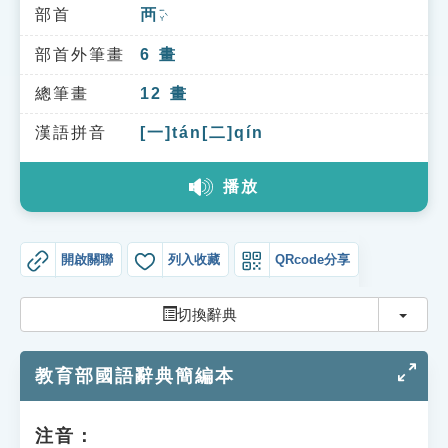
索引選單
部首
襾
ㄧㄚˋ
知識索引
部首外筆畫
6
畫
單字索引
總筆畫
12
畫
生命大百科索引
漢語拼音
[一]tán[二]qín
播放
遊戲專區
教學應用
開啟關聯
列入收藏
QRcode分享
貓頭鷹博士
切換
切換辭典
教育部國語辭典簡編本
注音：