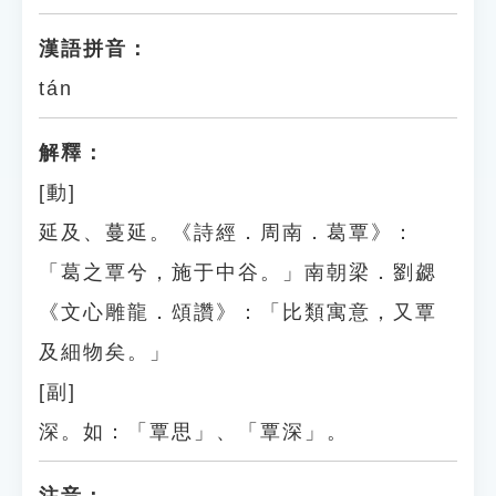
漢語拼音：
tán
解釋：
[動]
延及、蔓延。《詩經．周南．葛覃》：
「葛之覃兮，施于中谷。」南朝梁．劉勰
《文心雕龍．頌讚》：「比類寓意，又覃
及細物矣。」
[副]
深。如：「覃思」、「覃深」。