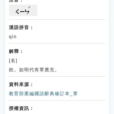
注音：
ㄑㄧㄣ
漢語拼音：
qín
解釋：
[名]
姓。如明代有覃應充。
資料來源：
教育部重編國語辭典修訂本_覃
授權資訊：