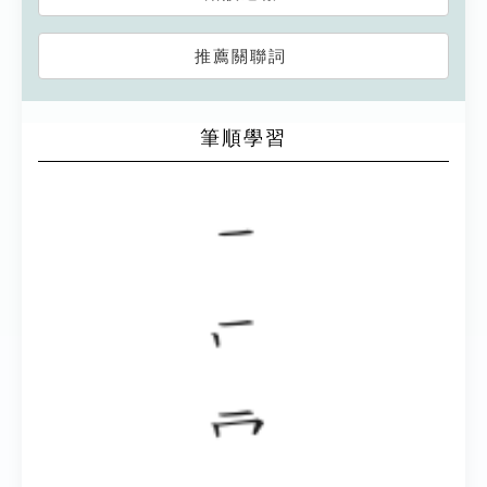
推薦關聯詞
筆順學習