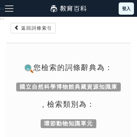
跳
登入
:::
到
主
:::
要
返回詞條索引
內
容
注音索引圖示
筆畫索引圖示
部首索引表圖示
您檢索的詞條辭典為：
國立自然科學博物館典藏資源知識庫
網站導覽
, 檢索類別為：
生字詞彙表
環節動物知識單元
成語故事