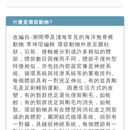
索引選單
知識索引
什麼是環節動物?
單字索引
改編自-潮間帶及淺海常見的海洋無脊椎
生命大百科索引
動物 李坤瑄編輯 環節動物外形呈圓柱
狀，沿前、後軸被分割成許多相似的體
遊戲專區
節，體節數目因種而不同，體節不僅外型
特徵相似，亦包括內部器官像是神經系
教學應用
統、循環系統與排泄系統等的重複排列。
每個體節具有一對疣足伸出，有的並具剛
貓頭鷹博士
毛及足刺輔助運動。 因應生活方式的改
變，有的類群疣足退化僅留剛毛，如蚯
蚓；有的類群疣足與剛毛均消失，如蛭
類。環節動物具有在體壁與消化道之間形
成的真體腔，屬閉鎖式循環系統。頭部有
一對腦，具鏈狀神經系統，每個體節有一