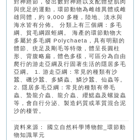
對神經節，發出數對神經以支配體壁肌肉
與疣足的運動，環節動物為雌雄異體或雌
雄同體，約 9,000 多種，陸地、淡水與
海水皆有分佈。 分類上有三個綱：多毛
綱、貧毛綱跟蛭綱。 海產的環節動物大
多屬於多毛綱 Polychaeta，具有明顯的
體節、疣足及剛毛等特徵，體呈長圓柱
形、背腹略扁，體色多樣，可區分為自由
爬行的游走亞綱及行固著生活的隱居多毛
亞綱。 1. 游走亞綱：常見的種類有沙
蠶、磯沙蠶、多鱗蟲、鱗沙蠶、仙蟲等。
2. 隱居多毛亞綱：常見的種類有帚毛
蟲、蟄龍介蟲、龍介蟲、纓鰓蟲及螺旋蟲
等，會自行分泌、製造鈣質或革質混合泥
沙的棲管。
資料來源：
國立自然科學博物館_環節動
物知識單元