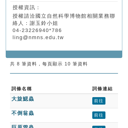
授權資訊：
授權請洽國立自然科學博物館相關業務聯
絡人：謝玉鈴小姐
04-23226940*786
ling@nmns.edu.tw
共 8 筆資料，每頁顯示 10 筆資料
詞條名稱
詞條連結
大旋鰓蟲
前往
不倒翁蟲
前往
巨原管蟲