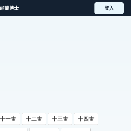
頭鷹博士
登入
十一畫
十二畫
十三畫
十四畫