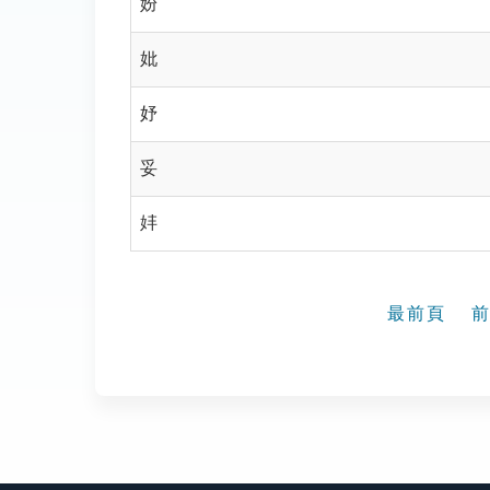
妢
妣
妤
妥
妦
最前頁