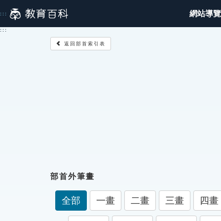
跳
網站導覽
:::
到
主
:::
要
返回部首索引表
內
容
部首外筆畫
全部
一畫
二畫
三畫
四畫