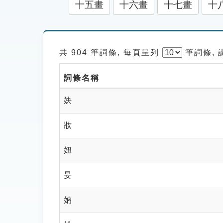
十五畫
十六畫
十七畫
十
共 904 筆詞條, 每頁呈列
筆
詞條,
詞條名稱
妜
妝
妞
妟
妠