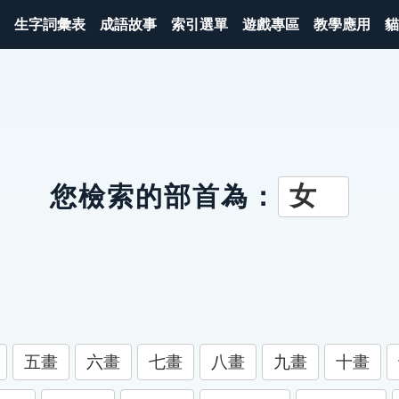
生字詞彙表
成語故事
索引選單
遊戲專區
教學應用
貓
女
您檢索的部首為：
五畫
六畫
七畫
八畫
九畫
十畫