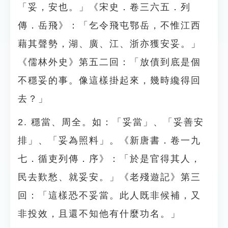
「妥，安也。」《宋史．卷三六五．列
傳．岳飛》：「乞令飛屯鄂岳，不惟江西
藉其聲勢，湖、廣、江、浙亦獲安妥。」
《儒林外史》第五二回：「放債到底是個
不穩妥的事。像這樣掛起來，幾時纔得回
去？」
2. 穩當、周全。如：「妥當」、「妥善安
排」、「妥為照料」。《新唐書．卷一九
七．循吏列傳．序》：「於是官得其人，
民去歎愁、就妥安。」《老殘遊記》第三
回：「這樣恐不妥當。此人既非候補，又
非投效，且還不知他有什麼功名。」