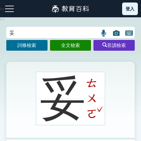
跳
登入
:::
到
主
:::
要
內
語
圖
開
容
注音索引圖示
筆畫索引圖示
部首索引表圖示
言
片
啟
詞條檢索
全文檢索
音讀檢索
搜
搜
鍵
尋
尋
盤
圖
圖
圖
示
示
示
妥
ㄊ
ㄨ
網站導覽
ˇ
ㄛ
生字詞彙表
成語故事