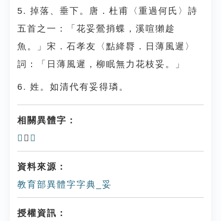
5. 掉落、垂下。唐．杜甫〈重過何氏〉詩
五首之一：「花妥鶯捎蝶，溪喧獺趁
魚。」宋．石孝友〈點絳脣．日薄風遲〉
詞：「日薄風遲，柳眠無力花枝妥。」
6. 姓。如清代有妥得璘。
相關異體字：
𢼻
、
𡛎
資料來源：
教育部異體字字典_妥
授權資訊：