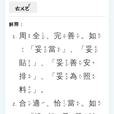
ㄊㄨㄛ
解釋：
周
全
、
完
善
。
如
ㄑㄩㄢˊ
ㄨㄢˊ
ㄕㄢˋ
ㄖㄨˊ
ㄓㄡ
：「
妥
當
」、「
妥
ㄊㄨㄛˇ
ㄊㄨㄛˇ
ㄉㄤˋ
貼
」、「
妥
善
安
ㄊㄨㄛˇ
ㄊㄧㄝ
ㄕㄢˋ
ㄢ
排
」、「
妥
為
照
ㄊㄨㄛˇ
ㄆㄞˊ
ㄨㄟˊ
ㄓㄠˋ
料
」。
ㄌㄧㄠˋ
合
適
、
恰
當
。
如
ㄑㄧㄚˋ
ㄏㄜˊ
ㄉㄤˋ
ㄖㄨˊ
ㄕˋ