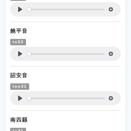
Play
Settings
饒平音
to53
Play
Settings
詔安音
too31
Play
Settings
南四縣
to31