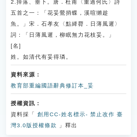
2.掉落、垂下。唐．杜甫〈重過何氏〉詩
五首之一：「花妥鶯捎蝶，溪喧獺趁
魚。」宋．石孝友〈點絳脣．日薄風遲〉
詞：「日薄風遲，柳眠無力花枝妥。」
[名]
姓。如清代有妥得璘。
資料來源：
教育部重編國語辭典修訂本_妥
授權資訊：
資料採「
創用CC-姓名標示- 禁止改作 臺
灣3.0版授權條款
」釋出