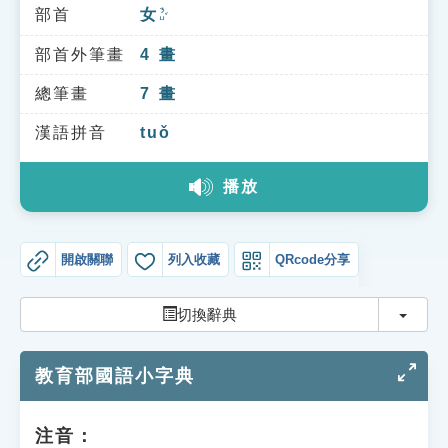
索引選單
部首
女
ㄋㄩˇ
知識索引
部首外筆畫
4
畫
單字索引
總筆畫
7
畫
生命大百科索引
漢語拼音
tuǒ
播放
遊戲專區
教學應用
開啟關聯
列入收藏
QRcode分享
貓頭鷹博士
切換
切換辭典
教育部國語小字典
注音：