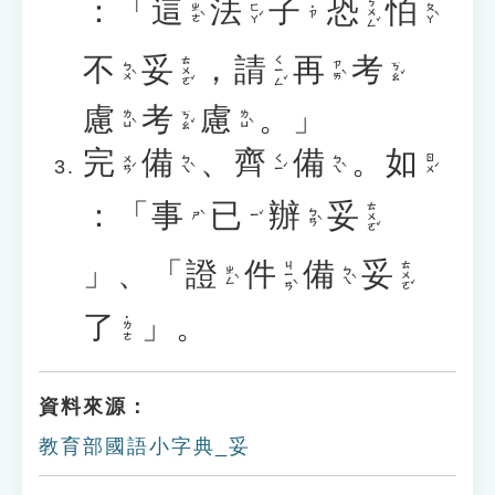
：「
這
法
子
恐
怕
ㄎㄨㄥˇ
ㄓㄜˋ
ㄈㄚˊ
ㄆㄚˋ
˙ㄗ
不
妥
，
請
再
考
ㄊㄨㄛˇ
ㄑㄧㄥˇ
ㄅㄨˋ
ㄗㄞˋ
ㄎㄠˇ
慮
考
慮
。」
ㄌㄩˋ
ㄎㄠˇ
ㄌㄩˋ
完
備
、
齊
備
。
如
ㄨㄢˊ
ㄅㄟˋ
ㄑㄧˊ
ㄅㄟˋ
ㄖㄨˊ
：「
事
已
辦
妥
ㄊㄨㄛˇ
ㄅㄢˋ
ㄕˋ
ㄧˇ
」、「
證
件
備
妥
ㄐㄧㄢˋ
ㄊㄨㄛˇ
ㄓㄥˋ
ㄅㄟˋ
了
」。
˙ㄌㄜ
資料來源：
教育部國語小字典_妥