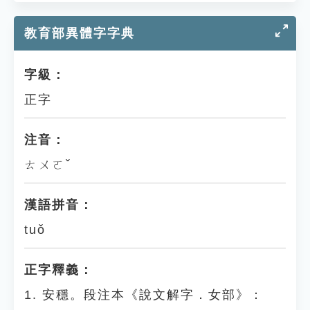
教育部異體字字典
字級：
正字
注音：
ㄊㄨㄛˇ
漢語拼音：
tuǒ
正字釋義：
1. 安穩。段注本《說文解字．女部》：