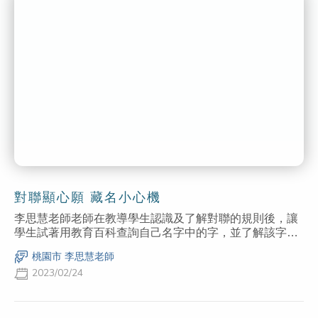
對聯顯心願 藏名小心機
李思慧老師老師在教導學生認識及了解對聯的規則後，讓
學生試著用教育百科查詢自己名字中的字，並了解該字所
代表的寓意，接著進行分組活動，讓學生發揮創意，將自
桃園市 李思慧老師
己的名字加入對聯創作中。
2023/02/24