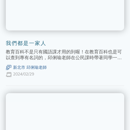
我們都是一家人
教育百科不是只有國語課才用的到喔！在教育百科也是可
以查到專有名詞的，邱俐瑜老師在公民課時帶著同學一起
查詢親屬關係相關的用詞，讓同學們透過教育百科的解釋
新北市 邱俐瑜老師
可以更容易理解其字義。
2024/02/29