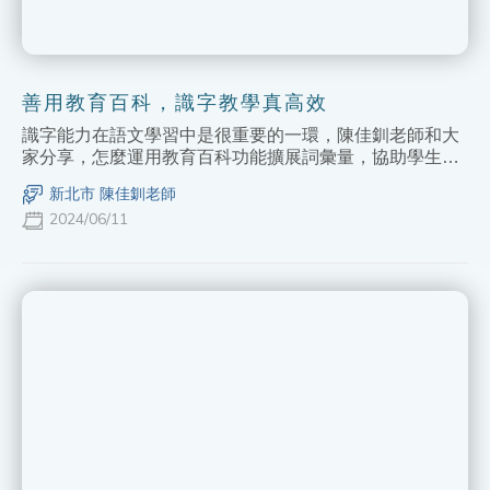
善用教育百科，識字教學真高效
識字能力在語文學習中是很重要的一環，陳佳釧老師和大
家分享，怎麼運用教育百科功能擴展詞彙量，協助學生打
好字詞基礎，同時也示範如何將教育百科資源搭配不同平
新北市 陳佳釧老師
臺，應用在教學中，兼顧學習樂趣與成效。
2024/06/11