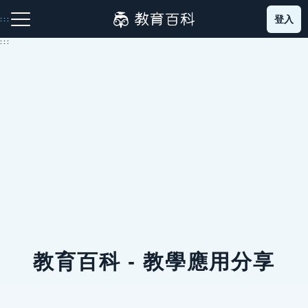
跳
登入
:::
到
主
:::
要
內
容
注音索引圖示
筆畫索引圖示
部首索引表圖示
網站導覽
生字詞彙表
教育百科 - 教學應用分享
成語故事