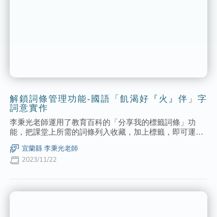
解鎖詞條管理功能-國語「飢渴好『火』伴」字
詞意實作
李秉光老師運用了教育百科的「分享我的標籤詞條」功
能，把課堂上所需的詞條列入收藏，加上標籤，即可運用
QR Code分享給學生，學生就可直接查看各字詞的解釋，
宜蘭縣 李秉光老師
節省許多學生自行操作的過程及時間。
2023/11/22