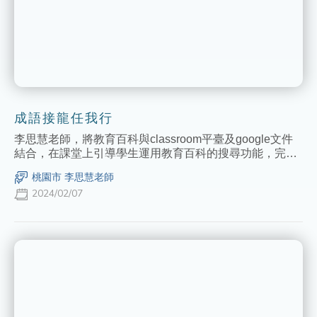
成語接龍任我行
李思慧老師，將教育百科與classroom平臺及google文件
結合，在課堂上引導學生運用教育百科的搜尋功能，完成
成語接龍的學習單，學生在自己親自操作後，不論對於搜
桃園市 李思慧老師
尋方式及成語的內容都有更深刻的印象。
2024/02/07