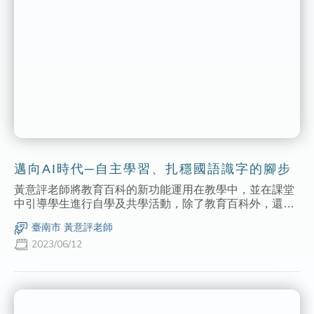
邁向AI時代─自主學習、扎穩國語識字的腳步
黃意評老師將教育百科的新功能運用在教學中，並在課堂
中引導學生進行自學及共學活動，除了教育百科外，還搭
配padlet及blooket平臺進行活動，讓識字教學的課堂變得
臺南市 黃意評老師
更有趣，還可同步加強學生的自學與國語識字能力。
2023/06/12