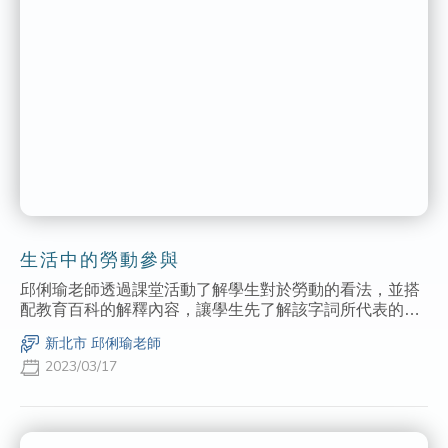
生活中的勞動參與
邱俐瑜老師透過課堂活動了解學生對於勞動的看法，並搭
配教育百科的解釋內容，讓學生先了解該字詞所代表的意
義，同時也讓學生透過小組活動分享彼此的看法與經驗，
新北市 邱俐瑜老師
引導學生進行更深入的議題探討。
2023/03/17