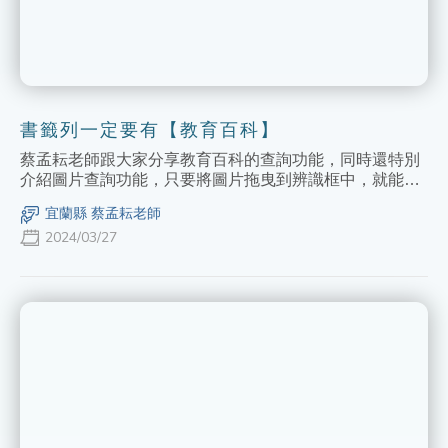
書籤列一定要有【教育百科】
蔡孟耘老師跟大家分享教育百科的查詢功能，同時還特別
介紹圖片查詢功能，只要將圖片拖曳到辨識框中，就能查
詢圖片上的文字了，此外還介紹了許多百科特有的功能，
宜蘭縣 蔡孟耘老師
大家一起把【教育百科】加入書籤列吧！
2024/03/27