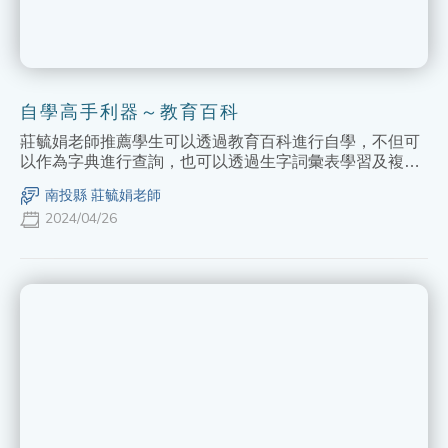
自學高手利器～教育百科
莊毓娟老師推薦學生可以透過教育百科進行自學，不但可
以作為字典進行查詢，也可以透過生字詞彙表學習及複習
字詞，更能運用成語故事頁面學習成語，不論是課前預習
南投縣 莊毓娟老師
或是課後複習，都是學生自學的好幫手！
2024/04/26