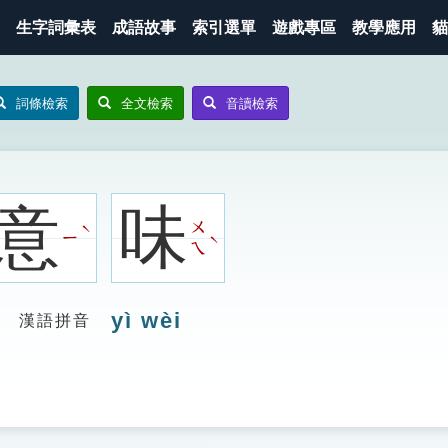
生字詞彙表
成語故事
索引選單
遊戲專區
教學應用
貓
詞條檢索
全文檢索
音讀檢索
意
味
ㄨ
ˋ
ㄧ
ˋ
ㄟ
yì wèi
漢語拼音