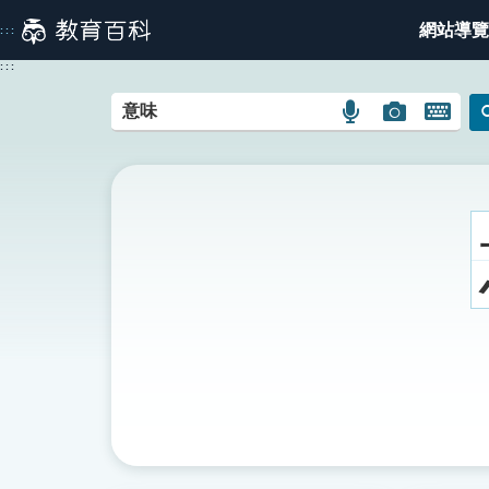
跳
網站導覽
:::
到
主
:::
要
內
語
圖
開
容
言
片
啟
搜
搜
鍵
尋
尋
盤
圖
圖
圖
示
示
示