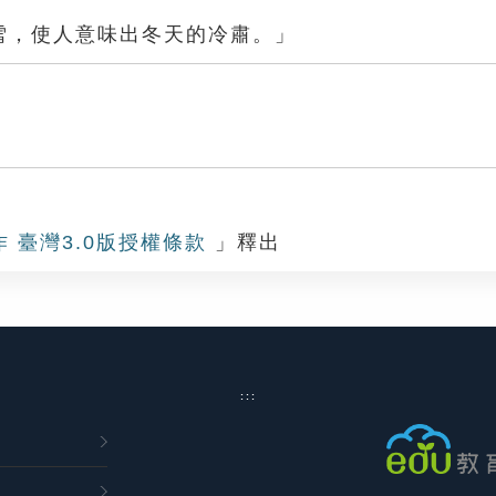
雪，使人意味出冬天的冷肅。」
作 臺灣3.0版授權條款
」釋出
:::