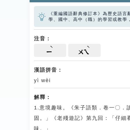
《重編國語辭典修訂本》為歷史語言
學、國中、高中（職）的學習或教學
注音：
ㄧ
ㄨㄟ
漢語拼音：
yì wèi
解釋：
1.意境趣味。《朱子語類．卷一〇
固。」《老殘遊記》第九回：「仔細
味。」