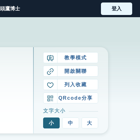
頭鷹博士
登入
教學模式
開啟關聯
列入收藏
QRcode分享
文字大小
小
中
大