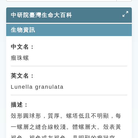
索引選單
中研院臺灣生命大百科
知識索引
單字索引
生物資訊
生命大百科索引
中文名：
瘤珠螺
遊戲專區
教學應用
英文名：
Lunella granulata
貓頭鷹博士
描述：
殼形圓球形，質厚。螺塔低且不明顯，每
一螺層之縫合線較淺。體螺層大。殼表黃