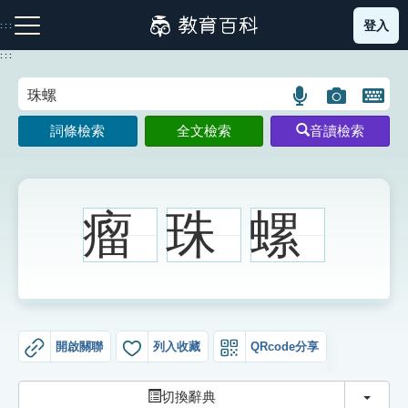
跳
登入
:::
到
主
:::
要
內
語
圖
開
容
注音索引圖示
筆畫索引圖示
部首索引表圖示
言
片
啟
詞條檢索
全文檢索
音讀檢索
搜
搜
鍵
尋
尋
盤
圖
圖
圖
示
示
示
瘤
珠
螺
網站導覽
生字詞彙表
開啟關聯
列入收藏
QRcode分享
成語故事
切換
切換辭典