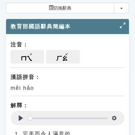
索引選單
切換
切換辭典
知識索引
教育部國語辭典簡編本
單字索引
生命大百科索引
注音：
遊戲專區
ㄇㄟ
ㄏㄠ
教學應用
漢語拼音：
měi hǎo
貓頭鷹博士
解釋：
Play
Settings
完美而令人滿意的。