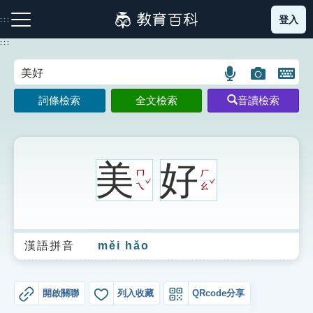
跳
登入
:::
到
主
:::
要
內
語
圖
開
容
注音索引圖示
筆畫索引圖示
部首索引表圖示
言
片
啟
詞條檢索
全文檢索
音讀檢索
搜
搜
鍵
尋
尋
盤
圖
圖
圖
示
示
示
美
好
ㄇ
ㄏ
ˇ
ˇ
ㄟ
ㄠ
網站導覽
漢語拼音
měi hǎo
生字詞彙表
成語故事
開啟關聯
列入收藏
QRcode分享