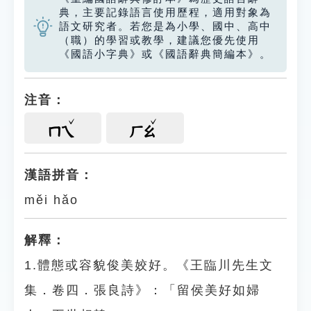
典，主要記錄語言使用歷程，適用對象為
語文研究者。若您是為小學、國中、高中
（職）的學習或教學，建議您優先使用
《國語小字典》或《國語辭典簡編本》。
注音：
ㄇㄟ
ㄏㄠ
漢語拼音：
měi hǎo
解釋：
1.體態或容貌俊美姣好。《王臨川先生文
集．卷四．張良詩》：「留侯美好如婦