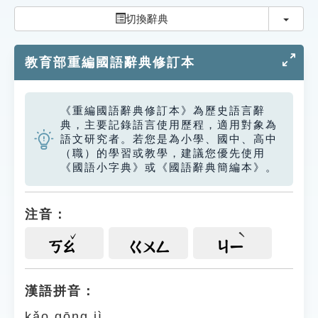
索引選單
切換
切換辭典
知識索引
教育部重編國語辭典修訂本
單字索引
生命大百科索引
《重編國語辭典修訂本》為歷史語言辭
典，主要記錄語言使用歷程，適用對象為
遊戲專區
語文研究者。若您是為小學、國中、高中
（職）的學習或教學，建議您優先使用
《國語小字典》或《國語辭典簡編本》。
教學應用
貓頭鷹博士
注音：
ㄎㄠ
ㄍㄨㄥ
ㄐㄧ
漢語拼音：
kǎo gōng jì