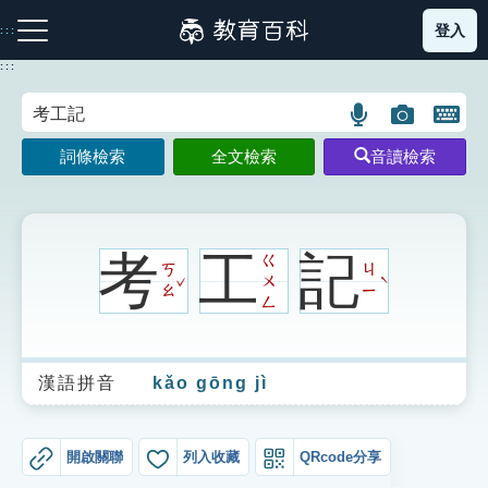
跳
登入
:::
到
主
:::
要
內
語
圖
開
容
注音索引圖示
筆畫索引圖示
部首索引表圖示
言
片
啟
詞條檢索
全文檢索
音讀檢索
搜
搜
鍵
尋
尋
盤
圖
圖
圖
示
示
示
考
工
記
ㄍ
ㄎ
ㄐ
ˇ
ㄨ
ˋ
ㄠ
ㄧ
ㄥ
網站導覽
漢語拼音
kǎo gōng jì
生字詞彙表
成語故事
開啟關聯
列入收藏
QRcode分享