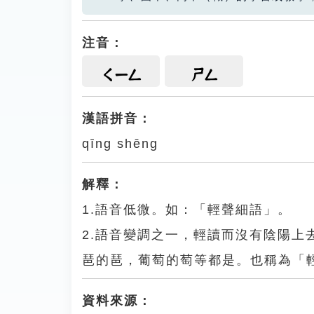
注音：
ㄑㄧㄥ
ㄕㄥ
漢語拼音：
qīng shēng
解釋：
1.語音低微。如：「輕聲細語」。
2.語音變調之一，輕讀而沒有陰陽
琶的琶，葡萄的萄等都是。也稱為「
資料來源：