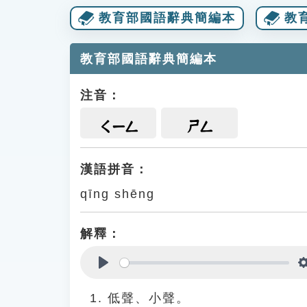
教育部國語辭典簡編本
教
教育部國語辭典簡編本
注音：
ㄑㄧㄥ
ㄕㄥ
漢語拼音：
qīng shēng
解釋：
Play
低聲、小聲。