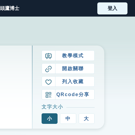
頭鷹博士
登入
教學模式
開啟關聯
列入收藏
QRcode分享
文字大小
小
中
大