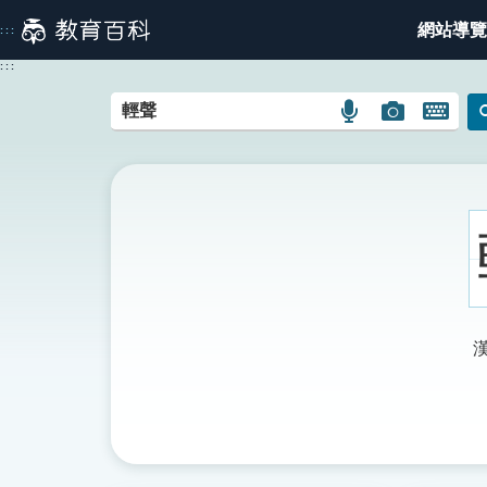
跳
網站導覽
:::
到
主
:::
要
內
語
圖
開
容
言
片
啟
搜
搜
鍵
尋
尋
盤
圖
圖
圖
示
示
示