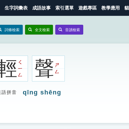
生字詞彙表
成語故事
索引選單
遊戲專區
教學應用
貓
詞條檢索
全文檢索
音讀檢索
輕
聲
ㄑ
ㄕ
ㄧ
ㄥ
ㄥ
qīng shēng
漢語拼音