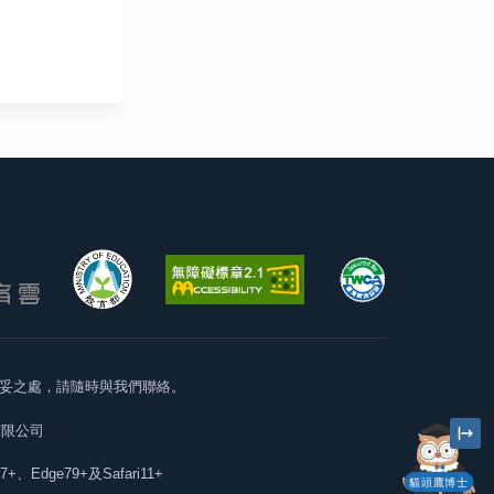
妥之處，請隨時與我們聯絡。
有限公司
57+、Edge79+及Safari11+
貓頭鷹博士