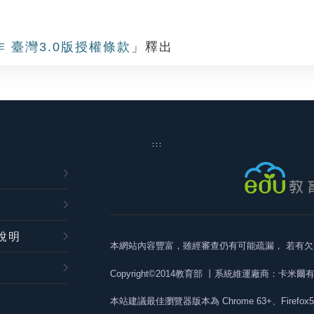
作 臺灣3.0版授權條款
」釋出
:::
說明
本網站內容豐富，雖經審查仍有可能疏漏，
若有欠
Copyright©2014教育部
丨系統維運廠商：卡米爾
本站建議最佳瀏覽器版本為
Chrome 63+、Firefox