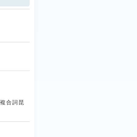
及複合詞琵