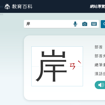
跳
網站導覽
:::
到
主
:::
要
內
語
圖
開
容
言
片
啟
搜
搜
鍵
尋
尋
盤
圖
圖
圖
部首
岸
示
示
示
部首
ˋ
ㄢ
總筆
漢語