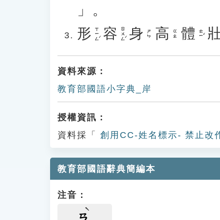
」。
形
容
身
高
體
ㄒㄧㄥˊ
ㄖㄨㄥˊ
ㄊㄧˇ
ㄕㄣ
ㄍㄠ
資料來源：
教育部國語小字典_岸
授權資訊：
資料採「
創用CC-姓名標示- 禁止改
教育部國語辭典簡編本
注音：
ㄢ