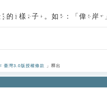
壯
的
樣
子
。
如
：「
偉
岸
ㄓㄨㄤˋ
˙ㄉㄜ
ㄧㄤˋ
ㄖㄨˊ
ㄨㄟˇ
˙ㄗ
ㄢˋ
作 臺灣3.0版授權條款
」釋出