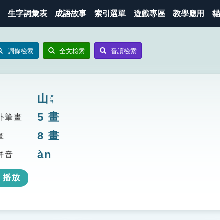
生字詞彙表
成語故事
索引選單
遊戲專區
教學應用
貓
詞條檢索
全文檢索
音讀檢索
山
ㄕㄢ
5
畫
外筆畫
8
畫
畫
àn
拼音
播放