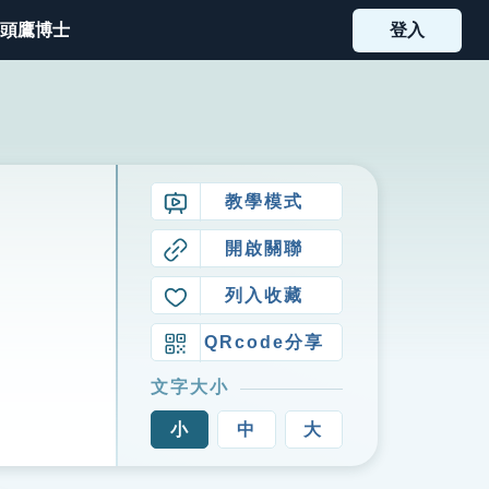
頭鷹博士
登入
教學模式
開啟關聯
列入收藏
QRcode分享
文字大小
小
中
大