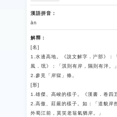
漢語拼音：
àn
解釋：
[名]
1.水邊高地。《說文解字．屵部》
風．氓》：「淇則有岸，隰則有泮。
2.參見「岸獄」條。
[形]
1.雄傑、高峻的樣子。《漢書．卷四
2.高傲、莊嚴的樣子。如：「道貌
外蜀江前，莫笑老翁氣猶岸。」