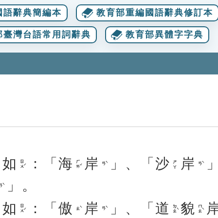
國語辭典簡編本
教育部重編國語辭典修訂本
部臺灣台語常用詞辭典
教育部異體字字典
。
如
：「
海
岸
」、「
沙
岸
ㄖㄨˊ
ㄏㄞˇ
ㄕㄚ
ㄢˋ
ㄢˋ
」。
ㄢˋ
。
如
：「
傲
岸
」、「
道
貌
ㄖㄨˊ
ㄉㄠˋ
ㄇㄠˋ
ㄠˋ
ㄢˋ