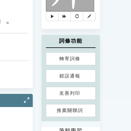
」。
詞條功能
轉寄詞條
錯誤通報
友善列印
推薦關聯詞
筆順學習