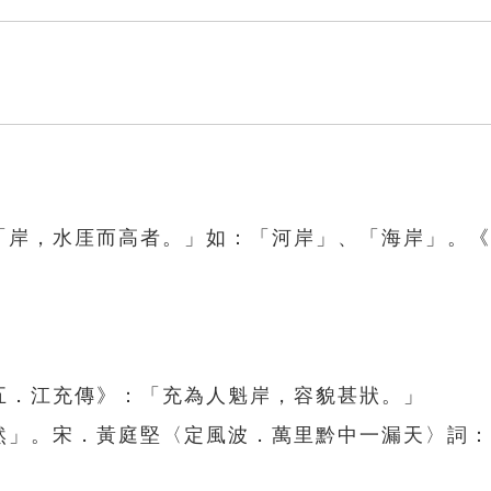
：「岸，水厓而高者。」如：「河岸」、「海岸」。
」
五．江充傳》：「充為人魁岸，容貌甚狀。」
岸然」。宋．黃庭堅〈定風波．萬里黔中一漏天〉詞