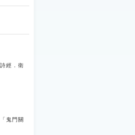
《詩經．衛
：「鬼門關