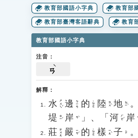
教育部國語小字典
教育部
教育部臺灣客語辭典
教育
教育部國語小字典
注音：
ㄢ
解釋：
水
邊
的
陸
地
ㄕㄨㄟˇ
ㄅㄧㄢ
˙ㄉㄜ
ㄌㄨˋ
ㄉㄧˋ
堤
岸
」、「
河
岸
ㄊㄧˊ
ㄏㄜˊ
ㄢˋ
莊
嚴
的
樣
子
ㄓㄨㄤ
˙ㄉㄜ
ㄧㄢˊ
ㄧㄤˋ
˙ㄗ