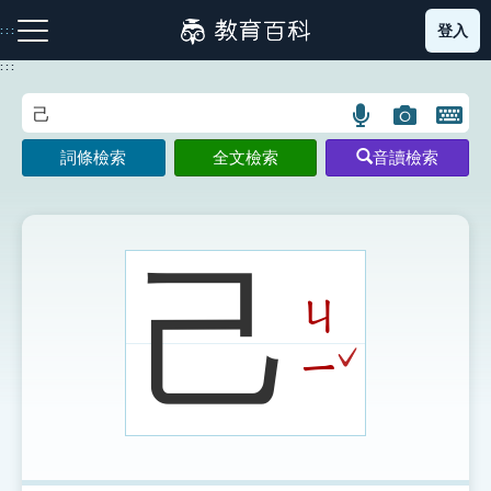
跳
登入
:::
到
主
:::
要
內
語
圖
開
容
注音索引圖示
筆畫索引圖示
部首索引表圖示
言
片
啟
詞條檢索
全文檢索
音讀檢索
搜
搜
鍵
尋
尋
盤
圖
圖
圖
示
示
示
己
ㄐ
網站導覽
ˇ
ㄧ
生字詞彙表
成語故事