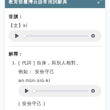
教育部臺灣台語常用詞辭典
音讀：
【文】kí
Play
Settings
解釋：
[
代詞
]
自身，與別人相對。
例如：
安份守己
an-hūn-siú-kí
Play
Settings
( 安份守己 )