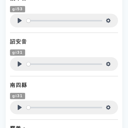
gi53
Play
Settings
詔安音
gi31
Play
Settings
南四縣
gi31
Play
Settings