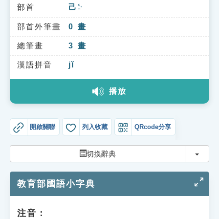
索引選單
部首
己
ㄐㄧˇ
知識索引
部首外筆畫
0
畫
單字索引
總筆畫
3
畫
生命大百科索引
漢語拼音
jǐ
播放
遊戲專區
教學應用
開啟關聯
列入收藏
QRcode分享
貓頭鷹博士
切換
切換辭典
教育部國語小字典
注音：