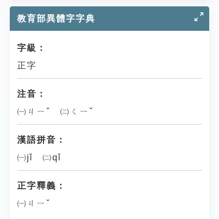
教育部異體字字典
字級：
正字
注音：
㈠ㄐㄧˇ ㈡ㄑㄧˇ
漢語拼音：
㈠jǐ ㈡qǐ
正字釋義：
㈠ㄐㄧˇ