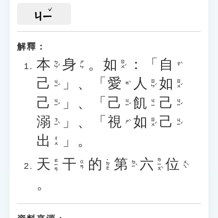
ㄐㄧ
解釋：
本
身
。
如
：「
自
ㄅㄣˇ
ㄖㄨˊ
ㄕㄣ
ㄗˋ
己
」、「
愛
人
如
ㄐㄧˇ
ㄖㄣˊ
ㄖㄨˊ
ㄞˋ
己
」、「
己
飢
己
ㄐㄧˇ
ㄐㄧˇ
ㄐㄧˇ
ㄐㄧ
溺
」、「
視
如
己
ㄋㄧˋ
ㄖㄨˊ
ㄐㄧˇ
ㄕˋ
出
」。
ㄔㄨ
天
干
的
第
六
位
ㄌㄧㄡˋ
ㄊㄧㄢ
˙ㄉㄜ
ㄉㄧˋ
ㄨㄟˋ
ㄍㄢ
。