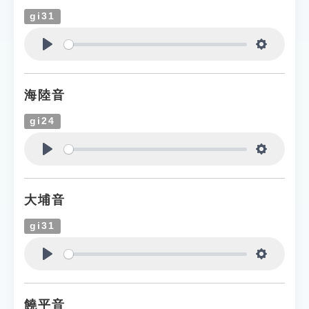
gi31
Play
Settings
海陸音
gi24
Play
Settings
大埔音
gi31
Play
Settings
饒平音