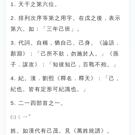
1. 天干之第六位。
2. 排列次序等第之用字。在戊之後，表示
第六。如：「三年己班」。
3. 代詞。自稱，猶自己、己身。《論語．
顏淵》：「己所不欲，勿施於人。」《孫
子．謀攻》：「知彼知己，百戰不殆。」
4. 紀。漢．劉熙《釋名．釋天》：「己，
紀也。皆有定形可紀識也。」
5. 二一四部首之一。
㈡ㄑㄧˇ
姓。如漢代有己茂。見《萬姓統譜》。