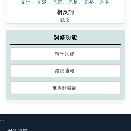
充沛
、
充滿
、
充實
、
充足
、
充裕
、
足夠
相反詞
缺乏
詞條功能
轉寄詞條
錯誤通報
推薦關聯詞
:::
網站導覽