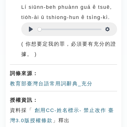
Lí siūnn-beh phuànn guá ê tsuē,
tio̍h-ài ū tshiong-hun ê tsìng-kì.
Play
Settings
( 你想要定我的罪，必須要有充分的證
據。 )
詞條來源：
教育部臺灣台語常用詞辭典_充分
授權資訊：
資料採「
創用CC-姓名標示- 禁止改作 臺
灣3.0版授權條款
」釋出