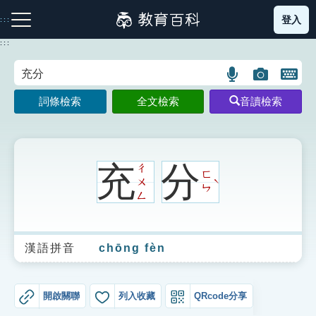
跳
登入
:::
到
主
:::
要
內
語
圖
開
容
注音索引圖示
筆畫索引圖示
部首索引表圖示
言
片
啟
詞條檢索
全文檢索
音讀檢索
搜
搜
鍵
尋
尋
盤
圖
圖
圖
示
示
示
充
分
ㄔ
ㄈ
ㄨ
ˋ
ㄣ
ㄥ
網站導覽
漢語拼音
chōng fèn
生字詞彙表
成語故事
開啟關聯
列入收藏
QRcode分享