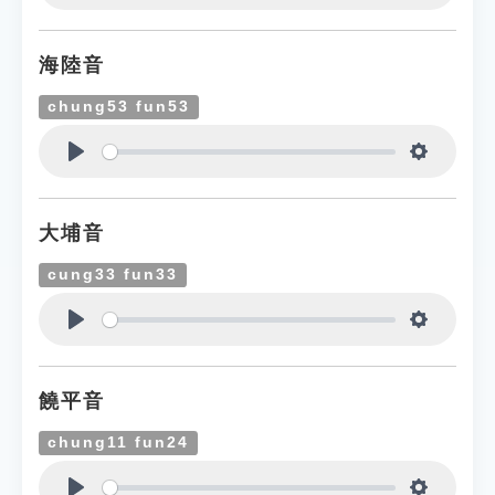
Play
Settings
海陸音
chung53 fun53
Play
Settings
大埔音
cung33 fun33
Play
Settings
饒平音
chung11 fun24