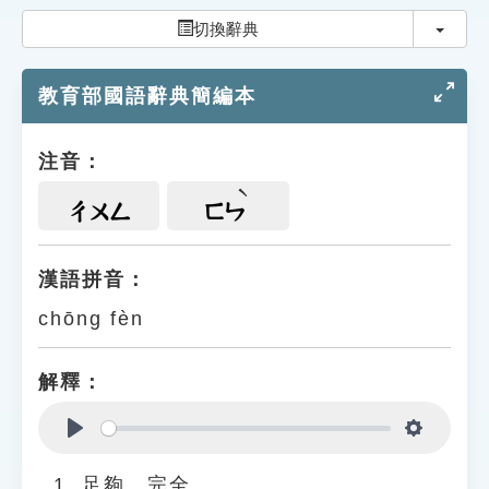
索引選單
切換
切換辭典
知識索引
教育部國語辭典簡編本
單字索引
生命大百科索引
注音：
遊戲專區
ㄔㄨㄥ
ㄈㄣ
教學應用
漢語拼音：
chōng fèn
貓頭鷹博士
解釋：
Play
Settings
足夠、完全。