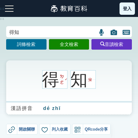
跳
登入
:::
到
主
:::
要
內
語
圖
開
容
注音索引圖示
筆畫索引圖示
部首索引表圖示
言
片
啟
詞條檢索
全文檢索
音讀檢索
搜
搜
鍵
尋
尋
盤
圖
圖
圖
示
示
示
得
知
ㄉ
ㄓ
ˊ
ㄜ
網站導覽
漢語拼音
dé zhī
生字詞彙表
成語故事
開啟關聯
列入收藏
QRcode分享