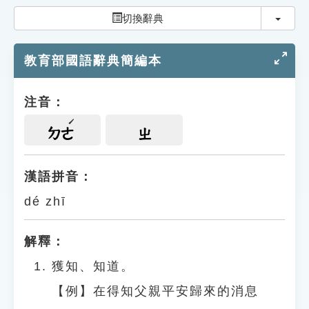
索引選單
切換
切換辭典
知識索引
教育部國語辭典簡編本
單字索引
生命大百科索引
注音：
遊戲專區
ㄉㄜ
ㄓ
教學應用
漢語拼音：
dé zhī
貓頭鷹博士
解釋：
獲知、知道。
【例】在得知父親平安歸來的消息