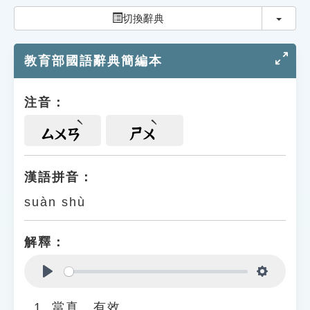
索引選單
切換
切換辭典
知識索引
教育部國語辭典簡編本
單字索引
生命大百科索引
注音：
遊戲專區
ㄙㄨㄢ
ㄕㄨ
教學應用
漢語拼音：
suàn shù
貓頭鷹博士
解釋：
Play
Settings
當真、有效。