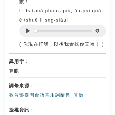
數！
Lí tsit-má phah--guá, āu-pái guá
ē tshuē lí sǹg-siàu!
Play
Settings
( 你現在打我，以後我會找你算帳！ )
異用字：
算賬
詞條來源：
教育部臺灣台語常用詞辭典_算數
授權資訊：