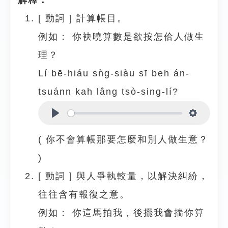
解釋：
[
動詞
]
計算帳目。
例如：
你袂曉算數是欲按怎佮人做生
理？
Lí bē-hiáu sǹg-siàu sī beh án-
tsuánn kah lâng tsò-sing-lí?
Play
Settings
( 你不會算帳那要怎麼和別人做生意？
)
[
動詞
]
與人爭執較量，以解決糾紛，
往往含有報復之意。
例如：
你這馬拍我，後擺我會揣你算