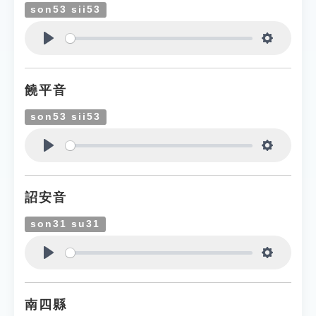
son53 sii53
Play
Settings
饒平音
son53 sii53
Play
Settings
詔安音
son31 su31
Play
Settings
南四縣