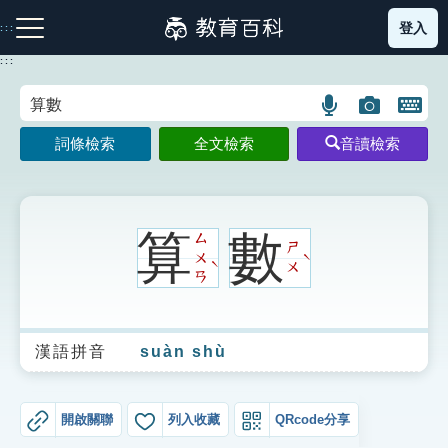
跳
登入
:::
到
主
:::
要
內
語
圖
開
容
注音索引圖示
筆畫索引圖示
部首索引表圖示
言
片
啟
詞條檢索
全文檢索
音讀檢索
搜
搜
鍵
尋
尋
盤
圖
圖
圖
示
示
示
算
數
ㄙ
ㄕ
ㄨ
ˋ
ˋ
ㄨ
ㄢ
網站導覽
漢語拼音
suàn shù
生字詞彙表
成語故事
開啟關聯
列入收藏
QRcode分享