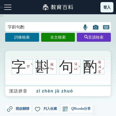
跳
登入
:::
到
主
:::
要
內
語
圖
開
容
注音索引圖示
筆畫索引圖示
部首索引表圖示
言
片
啟
詞條檢索
全文檢索
音讀檢索
搜
搜
鍵
尋
尋
盤
圖
圖
圖
示
示
示
字
斟
句
酌
ㄓ
ㄓ
ㄐ
ˋ
ㄗ
ㄨ
ˋ
ˊ
ㄣ
ㄩ
ㄛ
網站導覽
漢語拼音
zì zhēn jù zhuó
生字詞彙表
成語故事
開啟關聯
列入收藏
QRcode分享