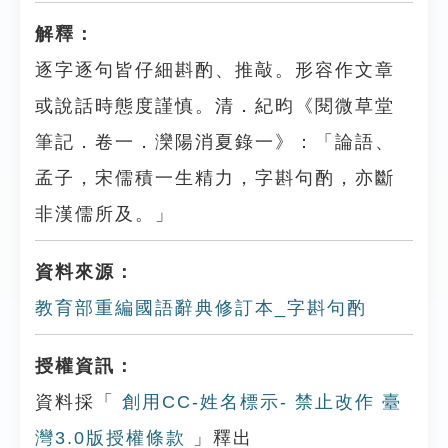
解釋：
逐字逐句皆仔細斟酌、推敲。形容作文章
或說話時態度謹慎。清．紀昀《閱微草堂
筆記．卷一．灤陽消夏錄一》：「論語、
孟子，宋儒積一生精力，字斟句酌，亦斷
非漢儒所及。」
資料來源：
教育部重編國語辭典修訂本_字斟句酌
授權資訊：
資料採「
創用CC-姓名標示- 禁止改作 臺
灣3.0版授權條款
」釋出