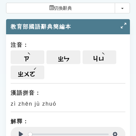
索引選單
切換
切換辭典
知識索引
教育部國語辭典簡編本
單字索引
生命大百科索引
注音：
遊戲專區
ㄗ
ㄓㄣ
ㄐㄩ
教學應用
ㄓㄨㄛ
貓頭鷹博士
漢語拼音：
zì zhēn jù zhuó
解釋：