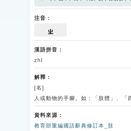
注音：
ㄓ
漢語拼音：
zhī
解釋：
[名]
人或動物的手腳。如：「肢體」、「
資料來源：
教育部重編國語辭典修訂本_肢