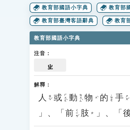
教育部國語小字典
教育部
教育部臺灣客語辭典
教育
教育部國語小字典
注音：
ㄓ
解釋：
人
或
動
物
的
手
ㄏㄨㄛˋ
ㄉㄨㄥˋ
˙ㄉㄜ
ㄖㄣˊ
ㄕㄡˇ
ㄨˋ
」、「
前
肢
」、「
ㄑㄧㄢˊ
ㄓ