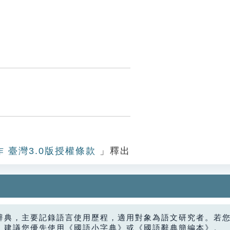
作 臺灣3.0版授權條款
」釋出
辭典，主要記錄語言使用歷程，適用對象為語文研究者。若
，建議您優先使用《國語小字典》或《國語辭典簡編本》。