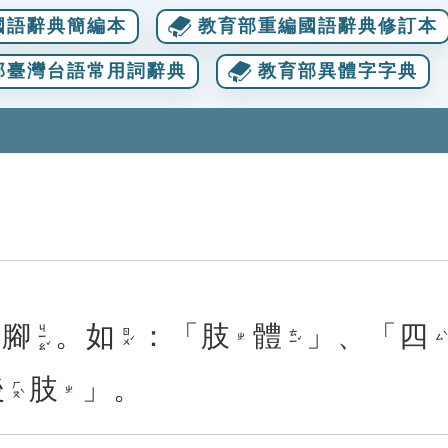
國語辭典簡編本
教育部重編國語辭典修訂本
部臺灣台語常用詞辭典
教育部異體字字典
腳
。
如
：「
肢
體
」、「
四
ㄐㄧㄠˇ
ㄖㄨˊ
ㄊㄧˇ
ㄙˋ
ㄓ
後
肢
」。
ㄏㄡˋ
ㄓ