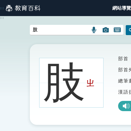
跳
網站導覽
:::
到
主
:::
要
內
語
圖
開
容
言
片
啟
搜
搜
鍵
尋
尋
盤
圖
圖
圖
部首
肢
示
示
示
部首
ㄓ
總筆
漢語