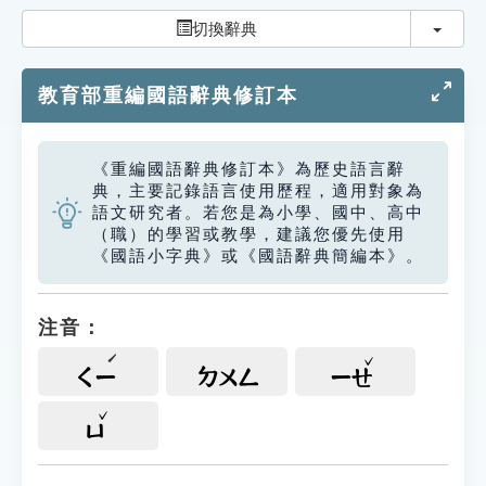
索引選單
切換
切換辭典
知識索引
教育部重編國語辭典修訂本
單字索引
生命大百科索引
《重編國語辭典修訂本》為歷史語言辭
典，主要記錄語言使用歷程，適用對象為
遊戲專區
語文研究者。若您是為小學、國中、高中
（職）的學習或教學，建議您優先使用
《國語小字典》或《國語辭典簡編本》。
教學應用
貓頭鷹博士
注音：
ㄑㄧ
ㄉㄨㄥ
ㄧㄝ
ㄩ