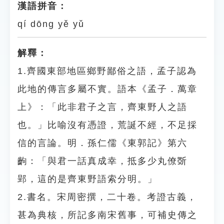
漢語拼音：
qí dōng yě yǔ
解釋：
1.齊國東部地區鄉野鄙俗之語，孟子認為
此地的傳言多屬不實。語本《孟子．萬章
上》：「此非君子之言，齊東野人之語
也。」比喻沒有憑證，荒誕不經，不足採
信的言論。明．孫仁儒《東郭記》第六
齣：「與君一話真成幸，抵多少丸僚斲
郢，這的是齊東野語索分明。」
2.書名。宋周密撰，二十卷。考證古義，
甚為典核，所記多南宋舊事，可補史傳之