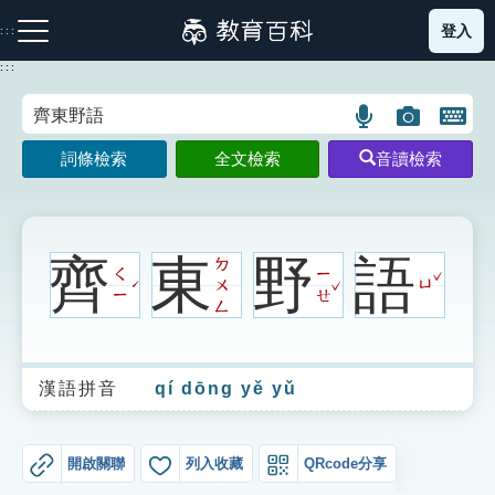
跳
登入
:::
到
主
:::
要
內
語
圖
開
容
注音索引圖示
筆畫索引圖示
部首索引表圖示
言
片
啟
詞條檢索
全文檢索
音讀檢索
搜
搜
鍵
尋
尋
盤
圖
圖
圖
示
示
示
齊
東
野
語
ㄉ
ˇ
ㄑ
ㄧ
ˇ
ㄨ
ㄩ
ˊ
ㄧ
ㄝ
ㄥ
網站導覽
漢語拼音
qí dōng yě yǔ
生字詞彙表
成語故事
開啟關聯
列入收藏
QRcode分享