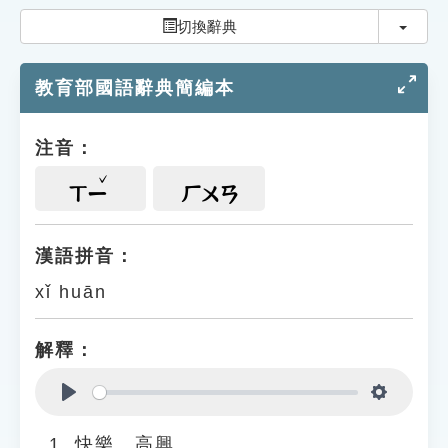
索引選單
切換
切換辭典
知識索引
教育部國語辭典簡編本
單字索引
生命大百科索引
注音：
遊戲專區
ㄒㄧ
ㄏㄨㄢ
教學應用
漢語拼音：
xǐ huān
貓頭鷹博士
解釋：
Play
Settings
快樂、高興。