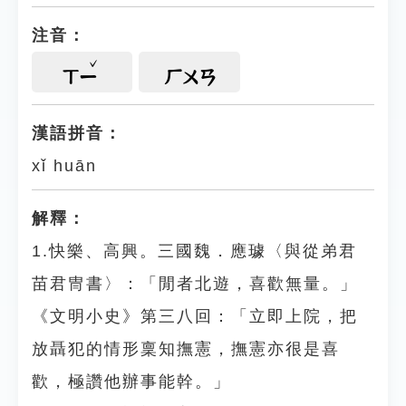
注音：
ㄒㄧ
ㄏㄨㄢ
漢語拼音：
xǐ huān
解釋：
1.快樂、高興。三國魏．應璩〈與從弟君
苗君冑書〉：「閒者北遊，喜歡無量。」
《文明小史》第三八回：「立即上院，把
放聶犯的情形稟知撫憲，撫憲亦很是喜
歡，極讚他辦事能幹。」