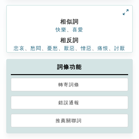
相似詞
快樂
、
喜愛
相反詞
悲哀
、
愁悶
、
憂愁
、
厭惡
、
憎惡
、
痛恨
、
討厭
詞條功能
轉寄詞條
錯誤通報
推薦關聯詞