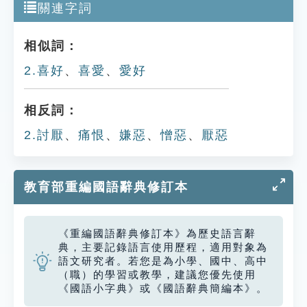
關連字詞
相似詞：
2.喜好
、
喜愛
、
愛好
相反詞：
2.討厭
、
痛恨
、
嫌惡
、
憎惡
、
厭惡
教育部重編國語辭典修訂本
《重編國語辭典修訂本》為歷史語言辭
典，主要記錄語言使用歷程，適用對象為
語文研究者。若您是為小學、國中、高中
（職）的學習或教學，建議您優先使用
《國語小字典》或《國語辭典簡編本》。