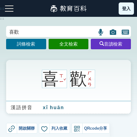
跳
登入
:::
到
主
:::
要
內
語
圖
開
容
注音索引圖示
筆畫索引圖示
部首索引表圖示
言
片
啟
詞條檢索
全文檢索
音讀檢索
搜
搜
鍵
尋
尋
盤
圖
圖
圖
示
示
示
喜
歡
ㄏ
ㄒ
ˇ
ㄨ
ㄧ
ㄢ
網站導覽
漢語拼音
xǐ huān
生字詞彙表
成語故事
開啟關聯
列入收藏
QRcode分享