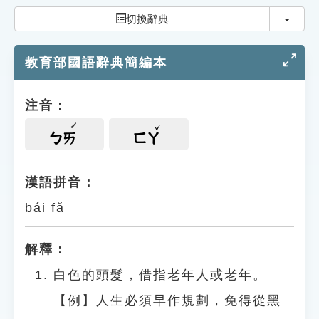
索引選單
切換
切換辭典
知識索引
教育部國語辭典簡編本
單字索引
生命大百科索引
注音：
遊戲專區
ㄅㄞ
ㄈㄚ
教學應用
漢語拼音：
bái fǎ
貓頭鷹博士
解釋：
白色的頭髮，借指老年人或老年。
【例】人生必須早作規劃，免得從黑