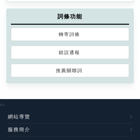
詞條功能
轉寄詞條
錯誤通報
推薦關聯詞
:::
網站導覽
服務簡介