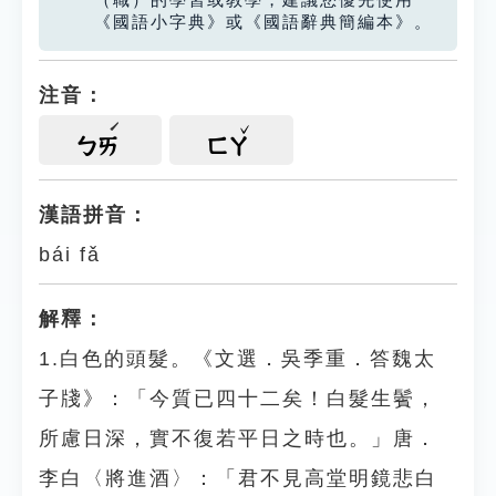
（職）的學習或教學，建議您優先使用
《國語小字典》或《國語辭典簡編本》。
注音：
ㄅㄞ
ㄈㄚ
漢語拼音：
bái fǎ
解釋：
1.白色的頭髮。《文選．吳季重．答魏太
子牋》：「今質已四十二矣！白髮生鬢，
所慮日深，實不復若平日之時也。」唐．
李白〈將進酒〉：「君不見高堂明鏡悲白