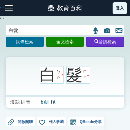
跳
登入
:::
到
主
:::
要
內
語
圖
開
容
注音索引圖示
筆畫索引圖示
部首索引表圖示
言
片
啟
詞條檢索
全文檢索
音讀檢索
搜
搜
鍵
尋
尋
盤
圖
圖
圖
示
示
示
白
髮
ㄅ
ㄈ
ˇ
ˊ
ㄞ
ㄚ
網站導覽
漢語拼音
bái fǎ
生字詞彙表
成語故事
開啟關聯
列入收藏
QRcode分享