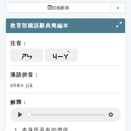
索引選單
切換
切換辭典
知識索引
教育部國語辭典簡編本
單字索引
生命大百科索引
注音：
遊戲專區
ㄕㄣ
ㄐㄧㄚ
教學應用
漢語拼音：
shēn jià
貓頭鷹博士
解釋：
Play
Settings
本身所具有的價值。