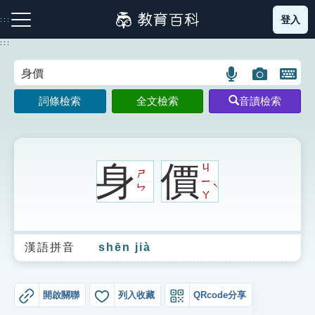
跳
登入
:::
到
主
:::
要
內
語
圖
開
容
注音索引圖示
筆畫索引圖示
部首索引表圖示
言
片
啟
詞條檢索
全文檢索
音讀檢索
搜
搜
鍵
尋
尋
盤
圖
圖
圖
示
示
示
身
價
ㄐ
ㄕ
ㄧ
ˋ
ㄣ
ㄚ
網站導覽
漢語拼音
shēn jià
生字詞彙表
成語故事
開啟關聯
列入收藏
QRcode分享