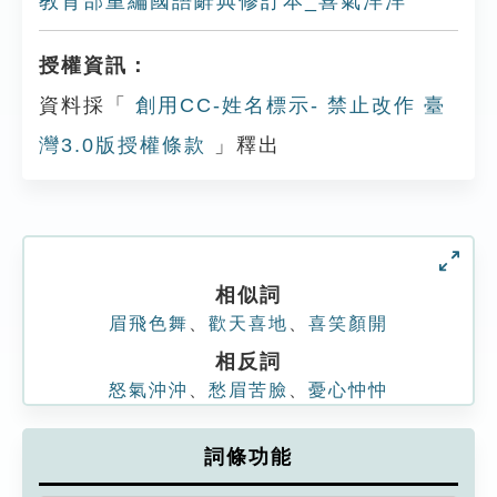
教育部重編國語辭典修訂本_喜氣洋洋
授權資訊：
資料採「
創用CC-姓名標示- 禁止改作 臺
灣3.0版授權條款
」釋出
相似詞
眉飛色舞
、
歡天喜地
、
喜笑顏開
相反詞
怒氣沖沖
、
愁眉苦臉
、
憂心忡忡
詞條功能