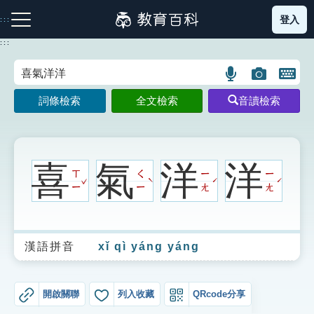
跳
登入
:::
到
主
:::
要
內
語
圖
開
容
注音索引圖示
筆畫索引圖示
部首索引表圖示
言
片
啟
詞條檢索
全文檢索
音讀檢索
搜
搜
鍵
尋
尋
盤
圖
圖
圖
示
示
示
喜
氣
洋
洋
ㄒ
ㄑ
ㄧ
ㄧ
ˇ
ˋ
ˊ
ˊ
ㄧ
ㄧ
ㄤ
ㄤ
網站導覽
漢語拼音
xǐ qì yáng yáng
生字詞彙表
成語故事
開啟關聯
列入收藏
QRcode分享