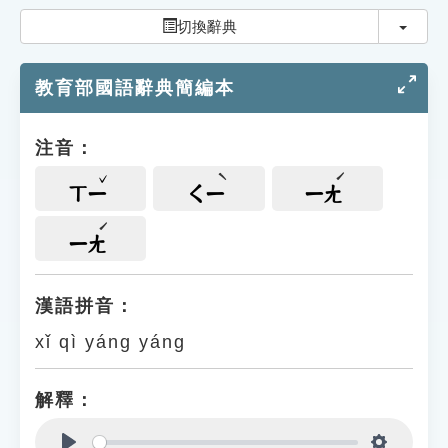
索引選單
切換
切換辭典
知識索引
教育部國語辭典簡編本
單字索引
生命大百科索引
注音：
遊戲專區
ㄒㄧ
ㄑㄧ
ㄧㄤ
教學應用
ㄧㄤ
貓頭鷹博士
漢語拼音：
xǐ qì yáng yáng
解釋：