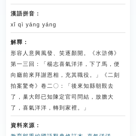
漢語拼音：
xǐ qì yáng yáng
解釋：
形容人意興風發、笑逐顏開。《水滸傳》
第一三回：「楊志喜氣洋洋，下了馬，便
向廳前來拜謝恩相，充其職役。」《二刻
拍案驚奇》卷二〇：「後來知縣朝覲去
了，巢大郎已知陳定官司問結，放膽大
了，喜氣洋洋，轉到家裡。」
資料來源：