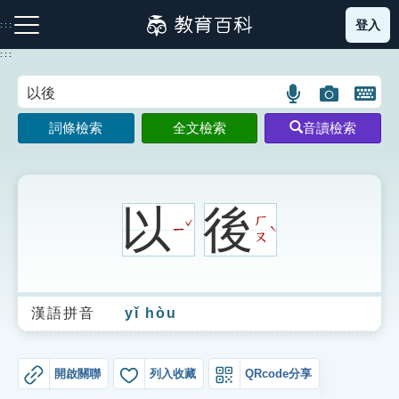
跳
登入
:::
到
主
:::
要
內
語
圖
開
容
注音索引圖示
筆畫索引圖示
部首索引表圖示
言
片
啟
詞條檢索
全文檢索
音讀檢索
搜
搜
鍵
尋
尋
盤
圖
圖
圖
示
示
示
以
後
ˇ
ㄏ
ㄧ
ˋ
ㄡ
網站導覽
漢語拼音
yǐ hòu
生字詞彙表
成語故事
開啟關聯
列入收藏
QRcode分享