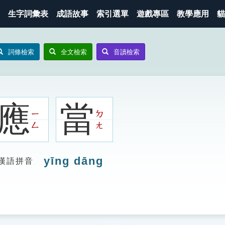
生字詞彙表
成語故事
索引選單
遊戲專區
教學應用
貓
詞條檢索
全文檢索
音讀檢索
應
當
ㄧ
ㄉ
ㄥ
ㄤ
yīng dāng
漢語拼音