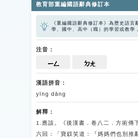
教育部重編國語辭典修訂本
《重編國語辭典修訂本》為歷史語言
學、國中、高中（職）的學習或教學
注音：
ㄧㄥ
ㄉㄤ
漢語拼音：
yīng dāng
解釋：
1.應該。《後漢書．卷八二．方術
六回：「寶釵笑道：『媽媽們也別推