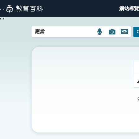
跳
網站導覽
:::
到
主
:::
要
內
語
圖
開
容
言
片
啟
搜
搜
鍵
尋
尋
盤
圖
圖
圖
示
示
示