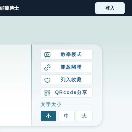
頭鷹博士
登入
教學模式
開啟關聯
列入收藏
QRcode分享
文字大小
小
中
大