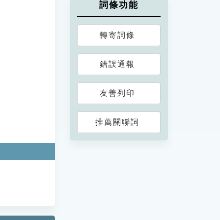
詞條功能
轉寄詞條
錯誤通報
友善列印
推薦關聯詞