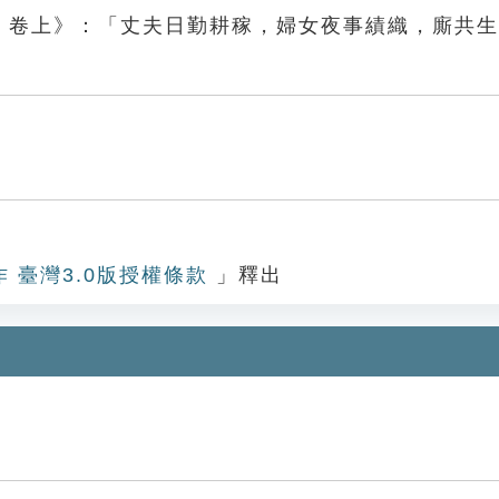
史．卷上》：「丈夫日勤耕稼，婦女夜事績織，廝共
作 臺灣3.0版授權條款
」釋出