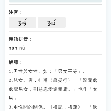
注音：
ㄋㄢ
ㄋㄩ
漢語拼音：
nán nǚ
解釋：
1.男性與女性。如：「男女平等」。
2.兒女。唐．杜甫〈歲晏行〉：「況聞處
處鬻男女，割慈忍愛還租庸。」也作「女
男」。
3.兩性間的關係。《禮記．禮運》：「飲