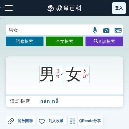
跳
登入
:::
到
主
:::
要
內
語
圖
開
容
注音索引圖示
筆畫索引圖示
部首索引表圖示
言
片
啟
詞條檢索
全文檢索
音讀檢索
搜
搜
鍵
尋
尋
盤
圖
圖
圖
示
示
示
男
女
ㄋ
ㄋ
ˇ
ˊ
ㄢ
ㄩ
網站導覽
漢語拼音
nán nǚ
生字詞彙表
成語故事
開啟關聯
列入收藏
QRcode分享