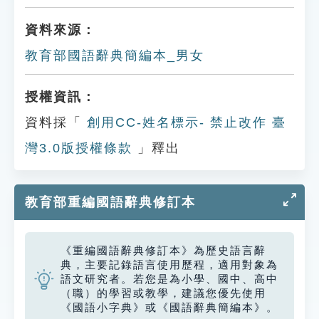
資料來源：
教育部國語辭典簡編本_男女
授權資訊：
資料採「
創用CC-姓名標示- 禁止改作 臺
灣3.0版授權條款
」釋出
教育部重編國語辭典修訂本
《重編國語辭典修訂本》為歷史語言辭
典，主要記錄語言使用歷程，適用對象為
語文研究者。若您是為小學、國中、高中
（職）的學習或教學，建議您優先使用
《國語小字典》或《國語辭典簡編本》。