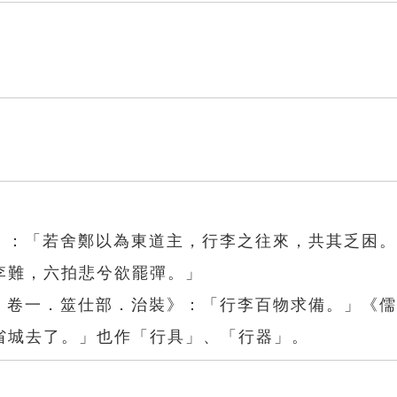
年》：「若舍鄭以為東道主，行李之往來，共其乏困
李難，六拍悲兮欲罷彈。」
書．卷一．筮仕部．治裝》：「行李百物求備。」《
省城去了。」也作「行具」、「行器」。