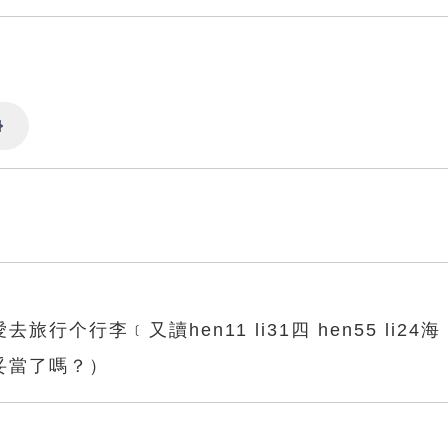
Settings
个行李﹝又讀hen11 li31四 hen55 li24
妥當了嗎？）