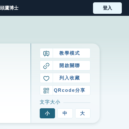
頭鷹博士
登入
教學模式
開啟關聯
列入收藏
QRcode分享
文字大小
小
中
大