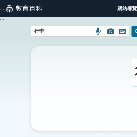
跳
網站導覽
:::
到
主
:::
要
內
語
圖
開
容
言
片
啟
搜
搜
鍵
尋
尋
盤
圖
圖
圖
示
示
示