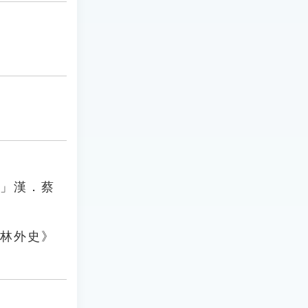
。」漢．蔡
儒林外史》