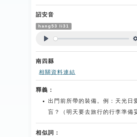
詔安音
hang53 li31
Play
南四縣
相關資料連結
釋義：
出門前所帶的裝備。例：天光日愛去旅行
吂？（明天要去旅行的行李準備
相似詞：