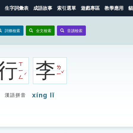
生字詞彙表
成語故事
索引選單
遊戲專區
教學應用
貓
詞條檢索
全文檢索
音讀檢索
行
李
ㄒ
ㄌ
ㄧ
ˇ
ˊ
ㄧ
ㄥ
xíng lǐ
漢語拼音