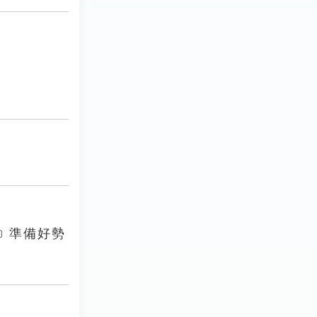
海﹞準備好勢