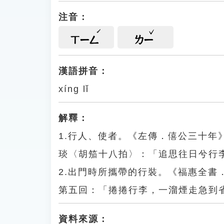
注音：
ㄒㄧㄥ
ㄌㄧ
漢語拼音：
xíng lǐ
解釋：
1.行人、使者。《左傳．僖公三十
琰〈胡笳十八拍〉：「追思往日兮行
2.出門時所攜帶的行裝。《福惠全
第五回：「捲捲行李，一溜煙走急到
資料來源：