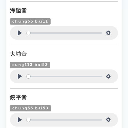
海陸音
chung55 bai11
Play
Settings
大埔音
cung113 bai53
Play
Settings
饒平音
chung55 bai53
Play
Settings