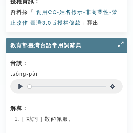
授權資訊：
資料採「
創用CC-姓名標示-非商業性-禁
止改作 臺灣3.0版授權條款
」釋出
教育部臺灣台語常用詞辭典
音讀：
tsông-pài
Play
Settings
解釋：
[
動詞
]
敬仰佩服。