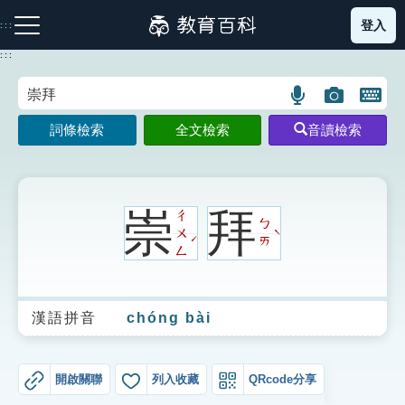
跳
登入
:::
到
主
:::
要
內
語
圖
開
容
注音索引圖示
筆畫索引圖示
部首索引表圖示
言
片
啟
詞條檢索
全文檢索
音讀檢索
搜
搜
鍵
尋
尋
盤
圖
圖
圖
示
示
示
崇
拜
ㄔ
ㄅ
ㄨ
ˋ
ˊ
ㄞ
ㄥ
網站導覽
漢語拼音
chóng bài
生字詞彙表
成語故事
開啟關聯
列入收藏
QRcode分享