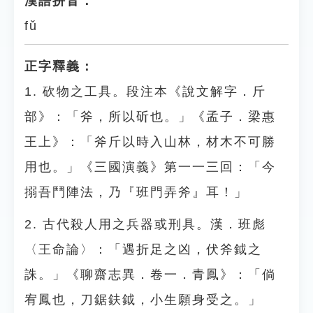
漢語拼音：
fǔ
正字釋義：
1. 砍物之工具。段注本《說文解字．斤
部》：「斧，所以斫也。」《孟子．梁惠
王上》：「斧斤以時入山林，材木不可勝
用也。」《三國演義》第一一三回：「今
搦吾鬥陣法，乃『班門弄斧』耳！」
2. 古代殺人用之兵器或刑具。漢．班彪
〈王命論〉：「遇折足之凶，伏斧鉞之
誅。」《聊齋志異．卷一．青鳳》：「倘
宥鳳也，刀鋸鈇鉞，小生願身受之。」