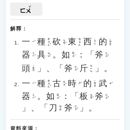
ㄈㄨ
解釋：
一
種
砍
東
西
的
ㄓㄨㄥˇ
ㄉㄨㄥ
˙ㄒㄧ
˙ㄉㄜ
ㄎㄢˇ
ㄧˋ
器
具
。
如
：「
斧
ㄑㄧˋ
ㄐㄩˋ
ㄖㄨˊ
ㄈㄨˇ
頭
」、「
斧
斤
」。
ㄐㄧㄣ
˙ㄊㄡ
ㄈㄨˇ
一
種
古
時
的
武
ㄓㄨㄥˇ
˙ㄉㄜ
ㄍㄨˇ
ㄧˋ
ㄕˊ
ㄨˇ
器
。
如
：「
板
斧
ㄑㄧˋ
ㄖㄨˊ
ㄅㄢˇ
ㄈㄨˇ
」、「
刀
斧
」。
ㄈㄨˇ
ㄉㄠ
資料來源：