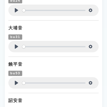
bu24
Play
Settings
大埔音
bu31
Play
Settings
饒平音
bu53
Play
Settings
詔安音