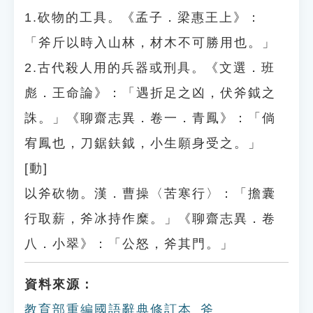
1.砍物的工具。《孟子．梁惠王上》：
「斧斤以時入山林，材木不可勝用也。」
2.古代殺人用的兵器或刑具。《文選．班
彪．王命論》：「遇折足之凶，伏斧鉞之
誅。」《聊齋志異．卷一．青鳳》：「倘
宥鳳也，刀鋸鈇鉞，小生願身受之。」
[動]
以斧砍物。漢．曹操〈苦寒行〉：「擔囊
行取薪，斧冰持作糜。」《聊齋志異．卷
八．小翠》：「公怒，斧其門。」
資料來源：
教育部重編國語辭典修訂本_斧