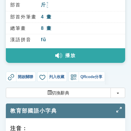
索引選單
ㄐㄧㄣ
部首
斤
知識索引
部首外筆畫
4
畫
單字索引
總筆畫
8
畫
生命大百科索引
漢語拼音
fǔ
遊戲專區
播放
教學應用
開啟關聯
列入收藏
QRcode分享
貓頭鷹博士
切換
切換辭典
教育部國語小字典
注音：