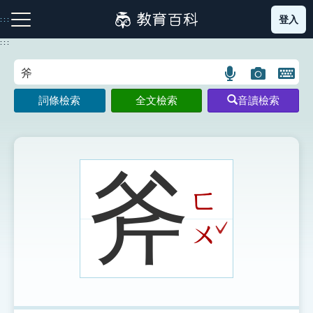
跳
登入
:::
到
主
:::
要
內
語
圖
開
容
注音索引圖示
筆畫索引圖示
部首索引表圖示
言
片
啟
詞條檢索
全文檢索
音讀檢索
搜
搜
鍵
尋
尋
盤
圖
圖
圖
示
示
示
斧
ㄈ
網站導覽
ˇ
ㄨ
生字詞彙表
成語故事