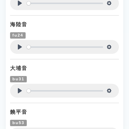
Play
Settings
海陸音
fu24
Play
Settings
大埔音
bu31
Play
Settings
饒平音
bu53