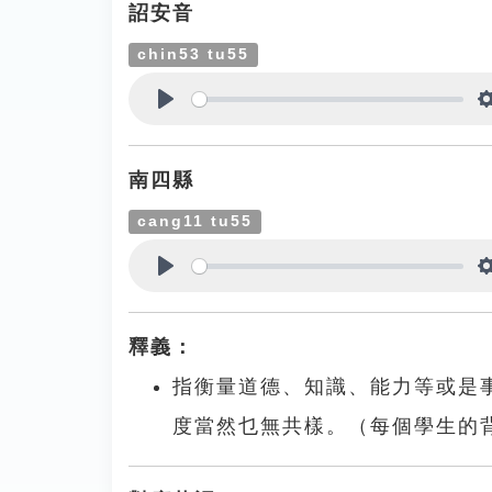
詔安音
chin53 tu55
Play
南四縣
cang11 tu55
Play
釋義：
指衡量道德、知識、能力等或是
度當然乜無共樣。（每個學生的