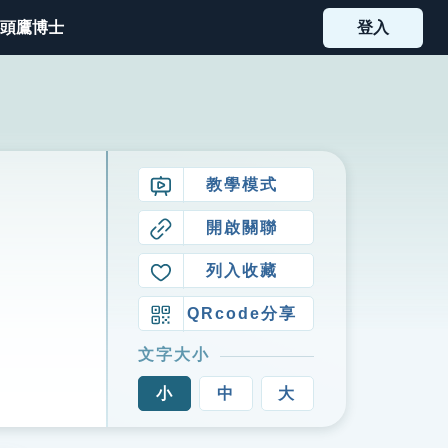
頭鷹博士
登入
教學模式
開啟關聯
列入收藏
QRcode分享
文字大小
小
中
大