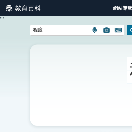
跳
網站導覽
:::
到
主
:::
要
內
語
圖
開
容
言
片
啟
搜
搜
鍵
尋
尋
盤
圖
圖
圖
示
示
示