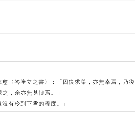
．韓愈〈答崔立之書〉：「因復求舉，亦無幸焉，乃
觀之，余亦無甚愧焉。」
還沒有冷到下雪的程度。」