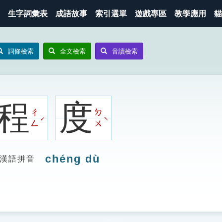
生字詞彙表
成語故事
索引選單
遊戲專區
教學應用
貓
詞條檢索
全文檢索
音讀檢索
程
度
ㄔ
ㄉ
ˊ
ˋ
ㄥ
ㄨ
chéng dù
漢語拼音