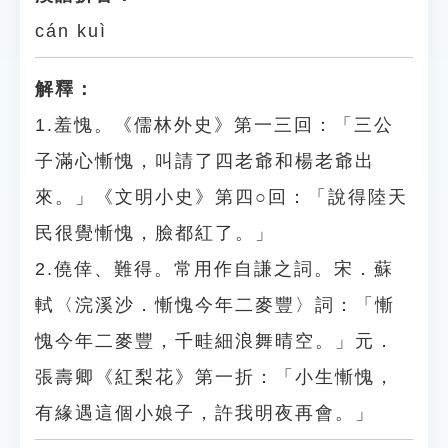
cán kuì
解釋：
1.羞愧。《儒林外史》第一三回：「三公
子滿心慚愧，叫請了四老爺和楊老爺出
來。」《文明小史》第四○回：「說得陸天
民很覺慚愧，臉都紅了。」
2.僥倖、難得。常用作自謙之詞。宋．蘇
軾〈浣溪沙．慚愧今年二麥豐〉詞：「慚
愧今年二麥豐，千畦細浪舞晴空。」元．
張壽卿《紅梨花》第一折：「小生慚愧，
有緣遇這個小娘子，許我明夜再會。」