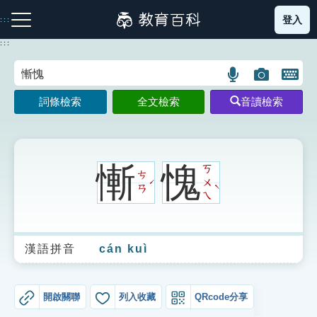
跳
登入
:::
到
主
:::
要
內
語
圖
開
容
注音索引圖示
筆畫索引圖示
部首索引表圖示
言
片
啟
詞條檢索
全文檢索
音讀檢索
搜
搜
鍵
尋
尋
盤
圖
圖
圖
示
示
示
慚
愧
ㄎ
ㄘ
ㄨ
ˊ
ˋ
ㄢ
ㄟ
網站導覽
漢語拼音
cán kuì
生字詞彙表
成語故事
開啟關聯
列入收藏
QRcode分享