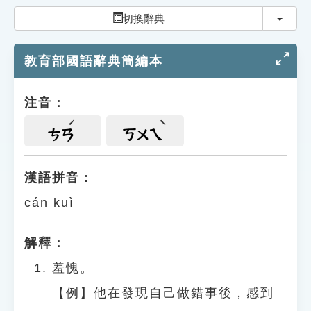
索引選單
切換
切換辭典
知識索引
教育部國語辭典簡編本
單字索引
生命大百科索引
注音：
遊戲專區
ㄘㄢ
ㄎㄨㄟ
教學應用
漢語拼音：
cán kuì
貓頭鷹博士
解釋：
羞愧。
【例】他在發現自己做錯事後，感到