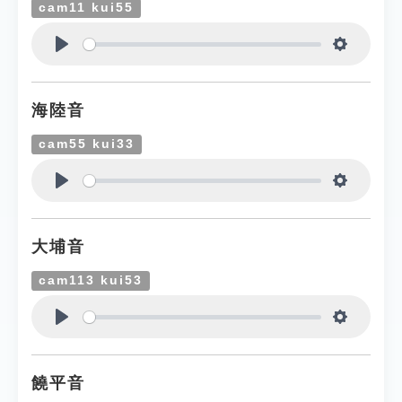
cam11 kui55
Play
Settings
海陸音
cam55 kui33
Play
Settings
大埔音
cam113 kui53
Play
Settings
饒平音