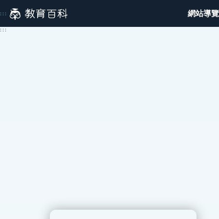
跳
網站導覽
:::
到
主
:::
要
內
容