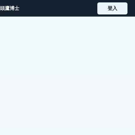
頭鷹博士
登入