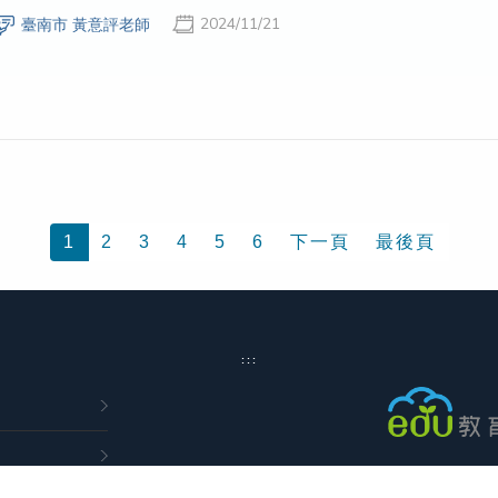
2024/11/21
臺南市 黃意評老師
1
2
3
4
5
6
下一頁
最後頁
:::