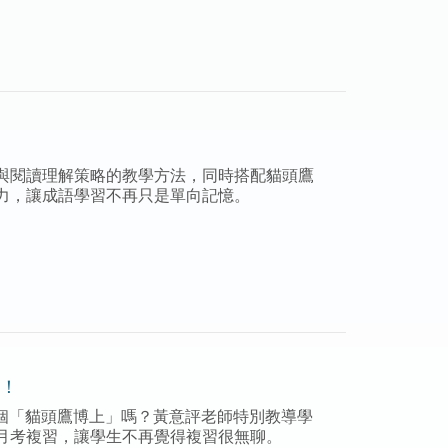
與閱讀理解策略的教學方法，同時搭配貓頭鷹
力，讓成語學習不再只是單向記憶。
卷！
個「貓頭鷹博上」嗎？黃意評老師特別教導學
月考複習，讓學生不再覺得複習很無聊。