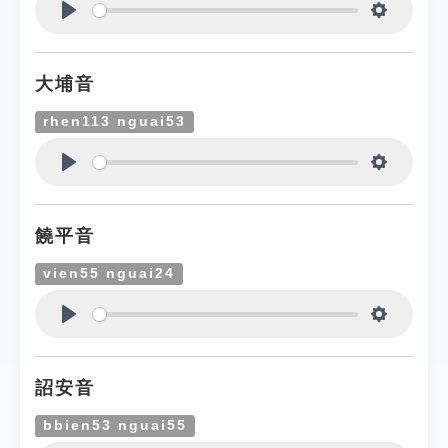
Play
Settings
大埔音
rhen113 nguai53
Play
Settings
饒平音
vien55 nguai24
Play
Settings
詔安音
bbien53 nguai55