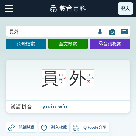
跳
登入
:::
到
主
:::
要
內
語
圖
開
容
注音索引圖示
筆畫索引圖示
部首索引表圖示
言
片
啟
詞條檢索
全文檢索
音讀檢索
搜
搜
鍵
尋
尋
盤
圖
圖
圖
示
示
示
員
外
ㄩ
ㄨ
ˊ
ˋ
ㄢ
ㄞ
網站導覽
漢語拼音
yuán wài
生字詞彙表
成語故事
開啟關聯
列入收藏
QRcode分享