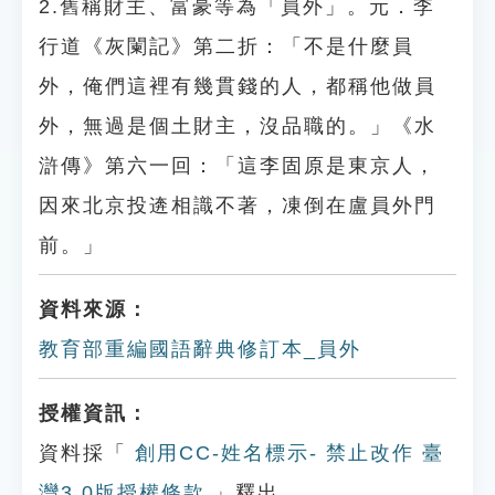
2.舊稱財主、富豪等為「員外」。元．李
行道《灰闌記》第二折：「不是什麼員
外，俺們這裡有幾貫錢的人，都稱他做員
外，無過是個土財主，沒品職的。」《水
滸傳》第六一回：「這李固原是東京人，
因來北京投逩相識不著，凍倒在盧員外門
前。」
資料來源：
教育部重編國語辭典修訂本_員外
授權資訊：
資料採「
創用CC-姓名標示- 禁止改作 臺
灣3.0版授權條款
」釋出