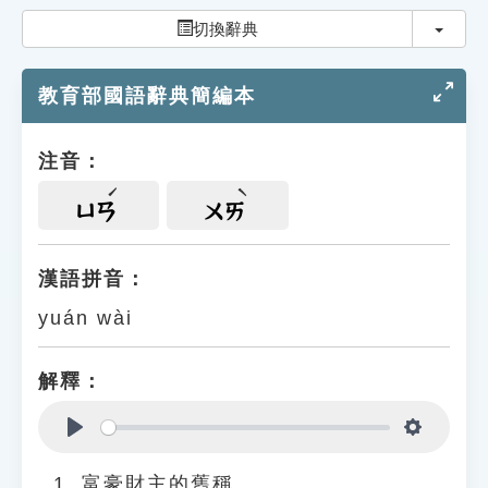
索引選單
切換
切換辭典
知識索引
教育部國語辭典簡編本
單字索引
生命大百科索引
注音：
遊戲專區
ㄩㄢ
ㄨㄞ
教學應用
漢語拼音：
yuán wài
貓頭鷹博士
解釋：
Play
Settings
富豪財主的舊稱。