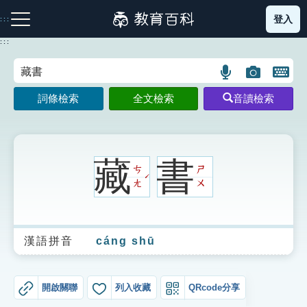
跳
登入
:::
到
主
:::
要
內
語
圖
開
容
注音索引圖示
筆畫索引圖示
部首索引表圖示
言
片
啟
詞條檢索
全文檢索
音讀檢索
搜
搜
鍵
尋
尋
盤
圖
圖
圖
示
示
示
藏
書
ㄘ
ㄕ
ˊ
ㄤ
ㄨ
網站導覽
漢語拼音
cáng shū
生字詞彙表
成語故事
開啟關聯
列入收藏
QRcode分享