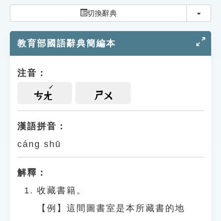
索引選單
切換
切換辭典
知識索引
教育部國語辭典簡編本
單字索引
生命大百科索引
注音：
遊戲專區
ㄘㄤ
ㄕㄨ
教學應用
漢語拼音：
cáng shū
貓頭鷹博士
解釋：
收藏書籍。
【例】這間圖書室是本所藏書的地