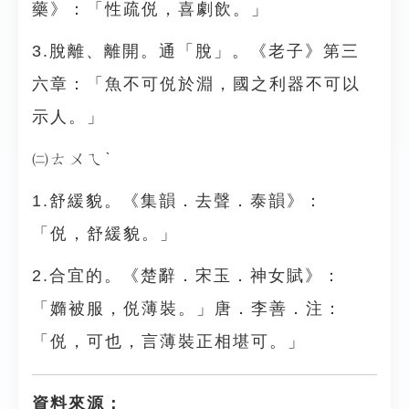
藥》：「性疏侻，喜劇飲。」
3.脫離、離開。通「脫」。《老子》第三
六章：「魚不可侻於淵，國之利器不可以
示人。」
㈡ㄊㄨㄟˋ
1.舒緩貌。《集韻．去聲．泰韻》：
「侻，舒緩貌。」
2.合宜的。《楚辭．宋玉．神女賦》：
「嫷被服，侻薄裝。」唐．李善．注：
「侻，可也，言薄裝正相堪可。」
資料來源：