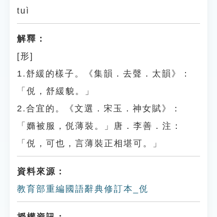
tuì
解釋：
[形]
1.舒緩的樣子。《集韻．去聲．太韻》：
「侻，舒緩貌。」
2.合宜的。《文選．宋玉．神女賦》：
「嫷被服，侻薄裝。」唐．李善．注：
「侻，可也，言薄裝正相堪可。」
資料來源：
教育部重編國語辭典修訂本_侻