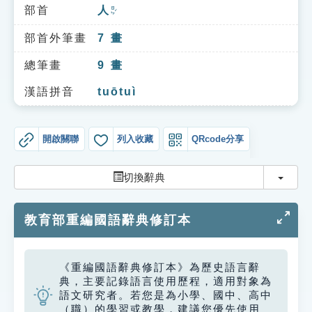
索引選單
部首
人
ㄖㄣˊ
知識索引
部首外筆畫
7
畫
單字索引
總筆畫
9
畫
生命大百科索引
漢語拼音
tuōtuì
遊戲專區
開啟關聯
列入收藏
QRcode分享
教學應用
切換
切換辭典
貓頭鷹博士
教育部重編國語辭典修訂本
《重編國語辭典修訂本》為歷史語言辭
典，主要記錄語言使用歷程，適用對象為
語文研究者。若您是為小學、國中、高中
（職）的學習或教學，建議您優先使用