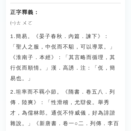
正字釋義：
㈠ㄊㄨㄛ
1.簡易。《晏子春秋．內篇．諫下》：
「聖人之服，中侻而不駔，可以導眾。」
《淮南子．本經》：「其言略而循理，其
行侻而順情。」漢．高誘．注：「侻，簡
易也。」
2.坦率而不羈小節。《隋書．卷五八．列
傳．陸爽》：「性滑稽，尤辯俊。舉秀
才，為儒林郎。通侻不恃威儀，好為誹諧
雜說。」《新唐書．卷一○二．列傳．李百