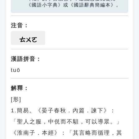
《國語小字典》或《國語辭典簡編本》。
注音：
ㄊㄨㄛ
漢語拼音：
tuō
解釋：
[形]
1.簡易。《晏子春秋．內篇．諫下》：
「聖人之服，中侻而不駔，可以導眾。」
《淮南子．本經》：「其言略而循理，其