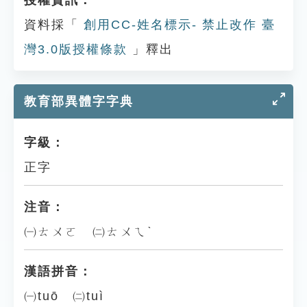
授權資訊：
資料採「
創用CC-姓名標示- 禁止改作 臺
灣3.0版授權條款
」釋出
教育部異體字字典
字級：
正字
注音：
㈠ㄊㄨㄛ ㈡ㄊㄨㄟˋ
漢語拼音：
㈠tuō ㈡tuì