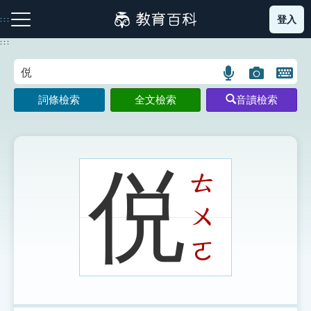
跳
登入
:::
到
主
:::
要
內
語
圖
開
容
注音索引圖示
筆畫索引圖示
部首索引表圖示
言
片
啟
詞條檢索
全文檢索
音讀檢索
搜
搜
鍵
尋
尋
盤
圖
圖
圖
示
示
示
侻
ㄊ
ㄨ
網站導覽
ㄛ
生字詞彙表
成語故事