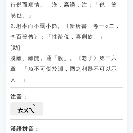
行侻而順情。」漢．高誘．注：「侻，簡
易也。」
2.坦率而不羈小節。《新唐書．卷一○二．
李百藥傳》：「性疏侻，喜劇飲。」
[動]
脫離、離開。通「脫」。《老子》第三六
章：「魚不可侻於淵，國之利器不可以示
人。」
注音：
ㄊㄨㄟ
漢語拼音：