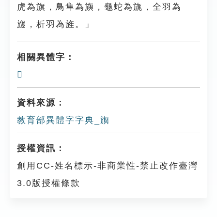
虎為旗，鳥隼為旟，龜蛇為旐，全羽為
旞，析羽為旌。」
相關異體字：
𣄊
資料來源：
教育部異體字字典_旟
授權資訊：
創用CC-姓名標示-非商業性-禁止改作臺灣
3.0版授權條款