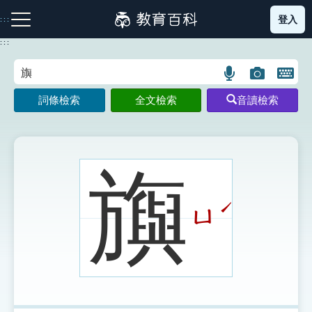
跳
登入
:::
到
主
:::
要
內
語
圖
開
容
注音索引圖示
筆畫索引圖示
部首索引表圖示
言
片
啟
詞條檢索
全文檢索
音讀檢索
搜
搜
鍵
尋
尋
盤
圖
圖
圖
示
示
示
旟
ˊ
ㄩ
網站導覽
生字詞彙表
成語故事