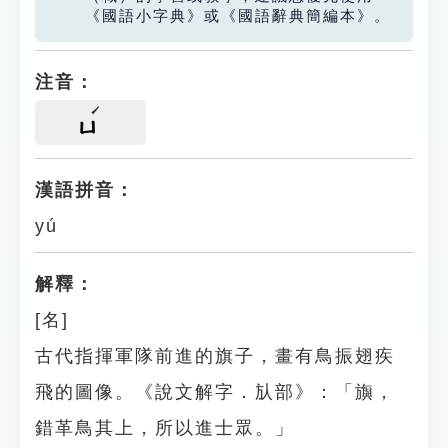
《國語小字典》或《國語辭典簡編本》。
注音：
ㄩ
漢語拼音：
yú
解釋：
[名]
古代指揮軍隊前進的旗子，畫有鳥振翅疾
飛的圖像。《說文解字．㫃部》：「旟，
錯革鳥其上，所以進士眾。」