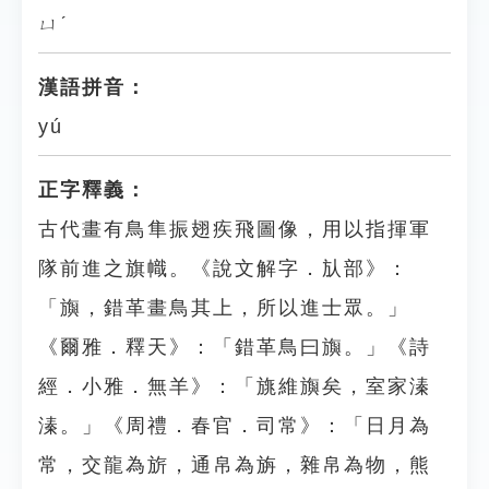
ㄩˊ
漢語拼音：
yú
正字釋義：
古代畫有鳥隼振翅疾飛圖像，用以指揮軍
隊前進之旗幟。《說文解字．㫃部》：
「旟，錯革畫鳥其上，所以進士眾。」
《爾雅．釋天》：「錯革鳥曰旟。」《詩
經．小雅．無羊》：「旐維旟矣，室家溱
溱。」《周禮．春官．司常》：「日月為
常，交龍為旂，通帛為旃，雜帛為物，熊