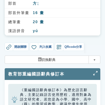
索引選單
部首
方
ㄈㄤ
知識索引
部首外筆畫
16
畫
單字索引
總筆畫
20
畫
生命大百科索引
漢語拼音
yú
遊戲專區
開啟關聯
列入收藏
QRcode分享
教學應用
切換
切換辭典
貓頭鷹博士
教育部重編國語辭典修訂本
《重編國語辭典修訂本》為歷史語言辭
典，主要記錄語言使用歷程，適用對象為
語文研究者。若您是為小學、國中、高中
（職）的學習或教學，建議您優先使用