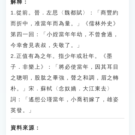
解釋：
1.從前。晉．左思〈魏都賦〉：「商豐約
而折中，准當年而為量。」《儒林外史》
第四一回：「小姪當年年幼，不曾會過，
今幸會見表叔，失敬了。」
2.正值有為之年。指少年或壯年。《墨
子．非樂上》：「將必使當年，因其耳目
之聰明，股肱之畢強，聲之和調，眉之轉
朴。」宋．蘇軾〈念奴嬌．大江東去〉
詞：「遙想公瑾當年，小喬初嫁了，雄姿
英發。」
資料來源：