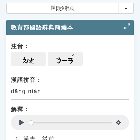
索引選單
切換
切換辭典
知識索引
教育部國語辭典簡編本
單字索引
生命大百科索引
注音：
遊戲專區
ㄉㄤ
ㄋㄧㄢ
教學應用
漢語拼音：
dāng nián
貓頭鷹博士
解釋：
Play
Settings
過去、從前。