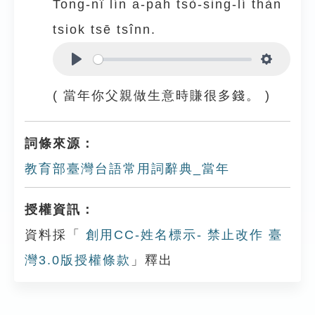
Tong-nî lín a-pah tsò-sing-lí thàn
tsiok tsē tsînn.
Play
Settings
( 當年你父親做生意時賺很多錢。 )
詞條來源：
教育部臺灣台語常用詞辭典_當年
授權資訊：
資料採「
創用CC-姓名標示- 禁止改作 臺
灣3.0版授權條款
」釋出