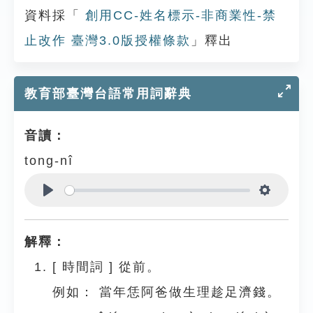
資料採「
創用CC-姓名標示-非商業性-禁
止改作 臺灣3.0版授權條款
」釋出
教育部臺灣台語常用詞辭典
音讀：
tong-nî
Play
Settings
解釋：
[
時間詞
]
從前。
例如：
當年恁阿爸做生理趁足濟錢。