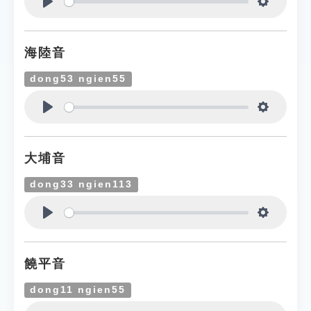
Play
Settings
海陸音
dong53 ngien55
Play
Settings
大埔音
dong33 ngien113
Play
Settings
饒平音
dong11 ngien55