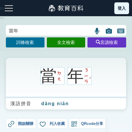
跳
登入
:::
到
主
:::
要
內
語
圖
開
容
注音索引圖示
筆畫索引圖示
部首索引表圖示
言
片
啟
詞條檢索
全文檢索
音讀檢索
搜
搜
鍵
尋
尋
盤
圖
圖
圖
示
示
示
當
年
ㄋ
ㄉ
ㄧ
ˊ
ㄤ
ㄢ
網站導覽
漢語拼音
dāng nián
生字詞彙表
成語故事
開啟關聯
列入收藏
QRcode分享